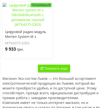
Популярный
Цифровой радио модуль
Merten System M з
FM/DAB/Bluetooth с
MTN4375-0303
динамиком черный
9 933
грн.
(MTN4375-0303)
Показать еще
Магазин Эко-систем Львов — это большой ассортимент
электротехнической продукции во Львове, который вы
можете приобрести удобно, и по доступной цене. Этому
способствует, прежде всего, официальная дистрибуция и
прямая работа с заводами производителями.
Компания имеет не только интернет-магазин, но и
физические офисы и склады по Украине, в том числе и во