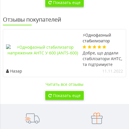
Показать еще
Отзывы покупателей
⚡Однофазный
стабилизатор
напряжения АНТС У
600 (ANTS-600)
Добре, що додали
стабілізатори АНТС,
та підтримуєте
українського
Назар
11.11.2022
виробника, нашу
економіку під час
Читать все отзывы
війни. Слава
Україні!
Показать еще