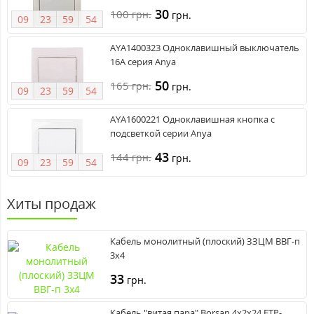
30
100
грн.
грн.
0
9
2
3
5
9
5
3
AYA1400323 Одноклавишный выключатель
16А серия Anya
50
165
грн.
грн.
0
9
2
3
5
9
5
3
AYA1600221 Одноклавишная кнопка с
подсветкой серии Anya
43
144
грн.
грн.
0
9
2
3
5
9
5
3
Хиты продаж
Кабель монолитный (плоский) ЗЗЦМ ВВГ-п
3х4
33
грн.
Кабель "витая пара" Borsan 4x2x24 FTP-