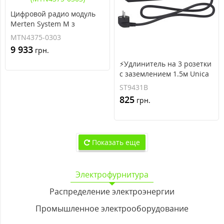
Цифровой радио модуль
Merten System M з
FM/DAB/Bluetooth с
MTN4375-0303
динамиком черный
9 933
грн.
(MTN4375-0303)
⚡Удлинитель на 3 розетки
с заземлением 1.5м Unica
New черный (ST9431B)
ST9431B
825
грн.
Показать еще
Электрофурнитура
Распределение электроэнергии
Промышленное электрооборудование