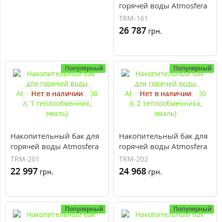
горячей воды Atmosfera
TRM-161 (160 л, 1
TRM-161
теплообменник, эмаль)
26 787
грн.
Популярный
Популярный
Нет в наличии
Нет в наличии
Накопительный бак для
Накопительный бак для
горячей воды Atmosfera
горячей воды Atmosfera
TRM-201 (200 л, 1
TRM-202 (200 л, 2
TRM-201
TRM-202
теплообменник, эмаль)
теплообменника, эмаль)
22 997
24 968
грн.
грн.
Популярный
Популярный