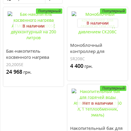
Популярный
Популярный
В наличии
В наличии
Моноблочный
Бак-накопитель
контроллер для
косвенного нагрева
гелиосистем под
SR208C
АТМОСФЕРА 20,200SE
давлением СК208C
20,200SE
4 400
грн.
двухконтурный на 200
24 968
грн.
литров
Популярный
Нет в наличии
Накопительный бак для