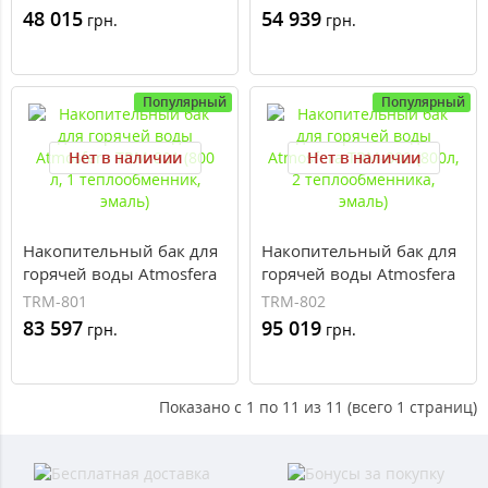
теплообменник, эмаль)
теплообменника, эмаль)
48 015
54 939
грн.
грн.
Популярный
Популярный
Нет в наличии
Нет в наличии
Накопительный бак для
Накопительный бак для
горячей воды Atmosfera
горячей воды Atmosfera
TRM-801 (800 л, 1
TRM-802 (800л, 2
TRM-801
TRM-802
теплообменник, эмаль)
теплообменника, эмаль)
83 597
95 019
грн.
грн.
Показано с 1 по 11 из 11 (всего 1 страниц)