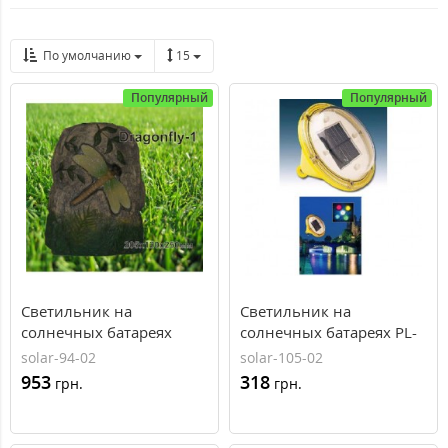
По умолчанию
15
Популярный
Популярный
Светильник на
Светильник на
солнечных батареях
солнечных батареях PL-
Dragonfly-1, AXIOMA
1A01, AXIOMA energy
solar-94-02
solar-105-02
energy
953
318
грн.
грн.