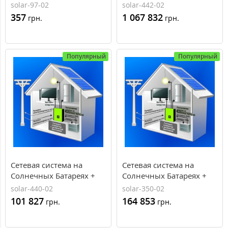
1011, AXIOMA energy
резерв, 24кВт, 220/380В,
solar-97-02
solar-442-02
AXIOMA energy
357
1 067 832
грн.
грн.
Популярный
Популярный
Сетевая система на
Сетевая система на
Солнечных Батареях +
Солнечных Батареях +
резерв, 2кВт, 220В,
резерв, 3кВт, 220В,
solar-440-02
solar-350-02
AXIOMA energy
AXIOMA energy
101 827
164 853
грн.
грн.