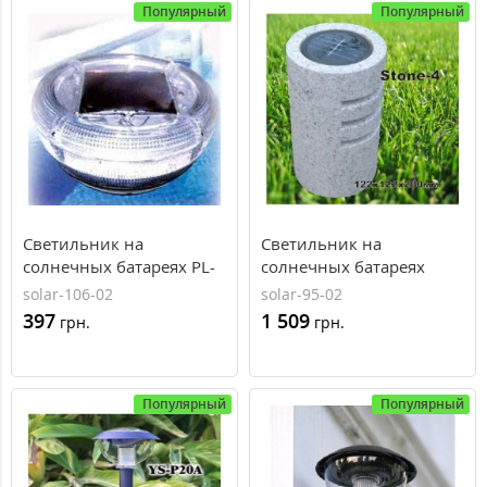
Популярный
Популярный
Светильник на
Светильник на
солнечных батареях PL-
солнечных батареях
1A02, AXIOMA energy
Stone-4, AXIOMA energy
solar-106-02
solar-95-02
397
1 509
грн.
грн.
Популярный
Популярный