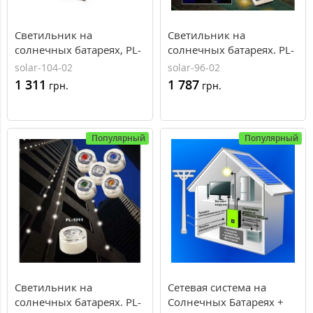
Светильник на
Светильник на
солнечных батареях, PL-
солнечных батареях. PL-
2S07, AXIOMA energy
1009, AXIOMA energy
solar-104-02
solar-96-02
1 311
1 787
грн.
грн.
Популярный
Популярный
Светильник на
Сетевая система на
солнечных батареях. PL-
Солнечных Батареях +