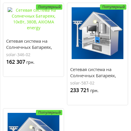
Популярный
Популярный
Сетевая система на
Солнечных Батареях,
10кВт, 380В, AXIOMA
solar-346-02
energy
162 307
грн.
Сетевая система на
Солнечных Батареях,
15кВт, 380В, AXIOMA
solar-587-02
energy
233 721
грн.
Популярный