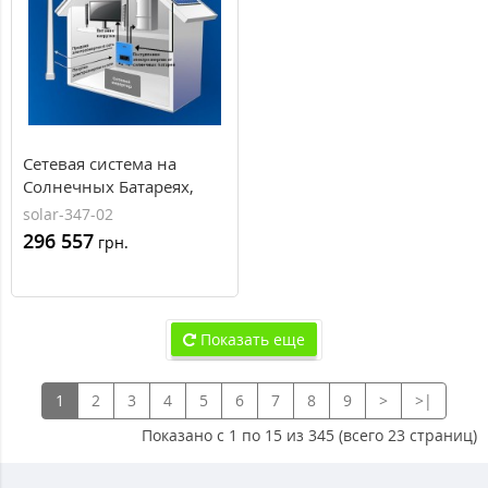
Сетевая система на
Солнечных Батареях,
20кВт, 380В, AXIOMA
solar-347-02
energy
296 557
грн.
Показать еще
1
2
3
4
5
6
7
8
9
>
>|
Показано с 1 по 15 из 345 (всего 23 страниц)