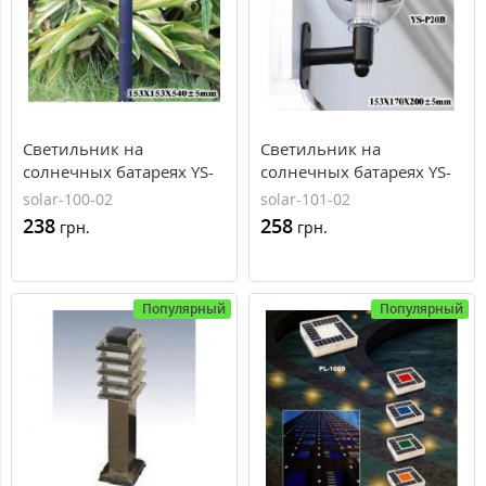
Светильник на
Светильник на
солнечных батареях YS-
солнечных батареях YS-
P20A, AXIOMA energy
P20B, AXIOMA energy
solar-100-02
solar-101-02
238
258
грн.
грн.
Популярный
Популярный