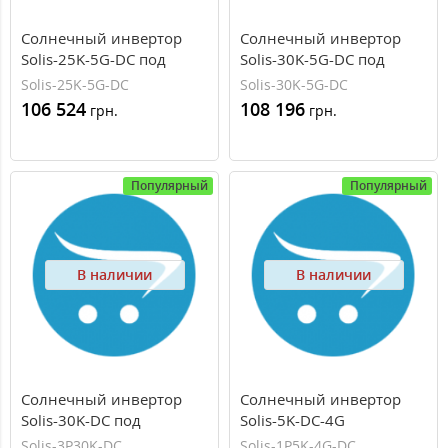
Солнечный инвертор
Солнечный инвертор
Solis-25K-5G-DC под
Solis-30K-5G-DC под
зеленый тариф
зеленый тариф
Solis-25K-5G-DC
Solis-30K-5G-DC
106 524
108 196
грн.
грн.
Популярный
Популярный
В наличии
В наличии
Солнечный инвертор
Солнечный инвертор
Solis-30K-DC под
Solis-5K-DC-4G
зеленый тариф
мощностью 5 кВт под
Solis-3P30K-DC
Solis-1P5K-4G-DC