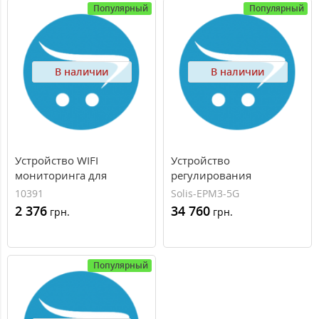
Популярный
Популярный
В наличии
В наличии
Устройство WIFI
Устройство
мониторинга для
регулирования
инверторов Solis (Data
генерации Solis EPM-5G
10391
Solis-EPM3-5G
Logging Stick WIFI Solis -
2 376
34 760
грн.
грн.
DLS- WIFI)
Популярный