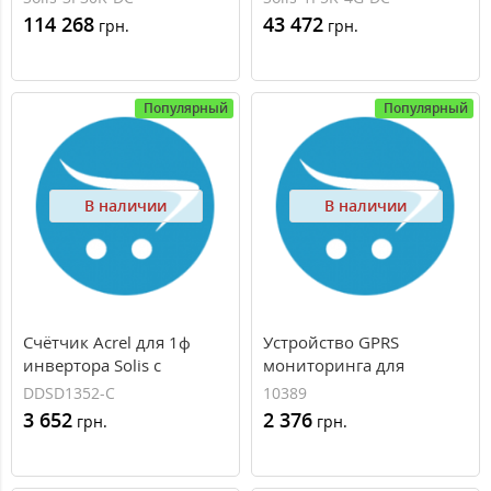
зеленый тариф
114 268
43 472
грн.
грн.
Популярный
Популярный
В наличии
В наличии
Счётчик Acrel для 1ф
Устройство GPRS
инвертора Solis с
мониторинга для
встроенным EPM
инверторов Solis (Data
DDSD1352-С
10389
Logging Stick GPRS Solis-
3 652
2 376
грн.
грн.
DLS-GPRS)