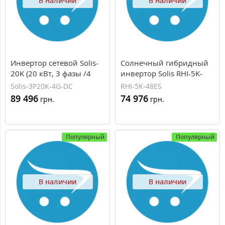
В наличии
В наличии
Инвертор сетевой Solis-
Солнечный гибридный
20K (20 кВт, 3 фазы /4
инвертор Solis RHI-5K-
трекера)
48ES (5 кВт, 1 фаза / 2
Solis-3P20K-4G-DC
RHI-5K-48ES
трекера)
89 496
74 976
грн.
грн.
Популярный
Популярный
В наличии
В наличии