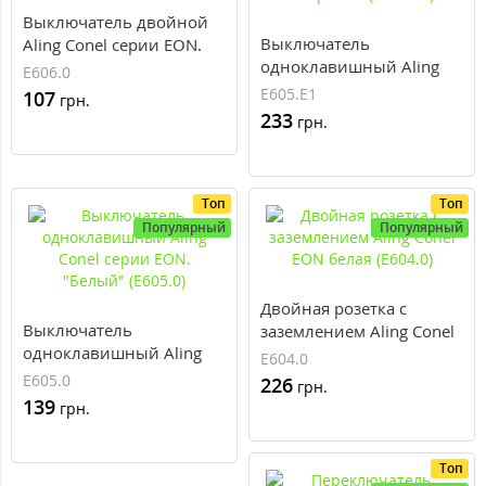
Выключатель двойной
Выключатель
Aling Conel серии EON.
одноклавишный Aling
"Белый" (E606.0)
E606.0
Conel EON цвет "Черный"
E605.E1
107
грн.
(E605.E1)
233
грн.
Топ
Топ
Популярный
Популярный
Двойная розетка с
Выключатель
заземлением Aling Conel
одноклавишный Aling
EON белая (E604.0)
E604.0
Conel серии EON.
E605.0
226
грн.
"Белый" (E605.0)
139
грн.
Топ