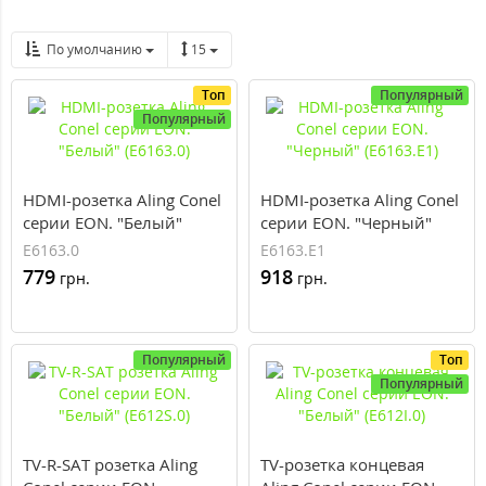
По умолчанию
15
Топ
Популярный
Популярный
HDMI-розетка Aling Conel
HDMI-розетка Aling Conel
серии EON. "Белый"
серии EON. "Черный"
(E6163.0)
(E6163.E1)
E6163.0
E6163.E1
779
918
грн.
грн.
Популярный
Топ
Популярный
TV-R-SAT розетка Aling
TV-розетка концевая