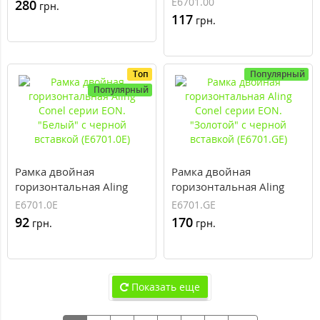
E6701.00
280
грн.
"Белый" с белой
117
грн.
вставкой (E6701.00)
Топ
Популярный
Популярный
Рамка двойная
Рамка двойная
горизонтальная Aling
горизонтальная Aling
Conel серии EON.
Conel серии EON.
E6701.0E
E6701.GE
"Белый" с черной
"Золотой" с черной
92
170
грн.
грн.
вставкой (E6701.0E)
вставкой (E6701.GE)
Показать еще