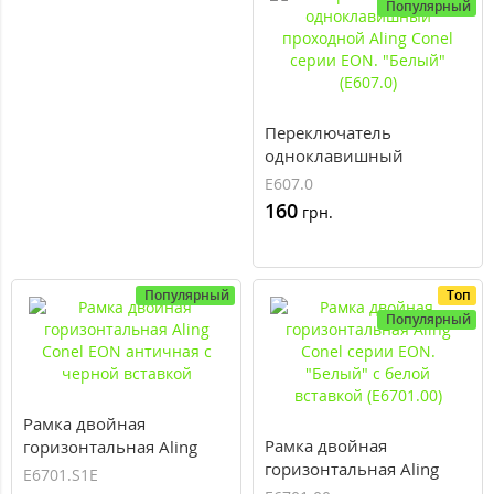
Популярный
Переключатель
одноклавишный
проходной Aling Conel
E607.0
серии EON. "Белый"
160
грн.
(E607.0)
Популярный
Топ
Популярный
Рамка двойная
Рамка двойная
горизонтальная Aling
горизонтальная Aling
Conel EON античная с
E6701.S1E
Conel серии EON.
черной вставкой