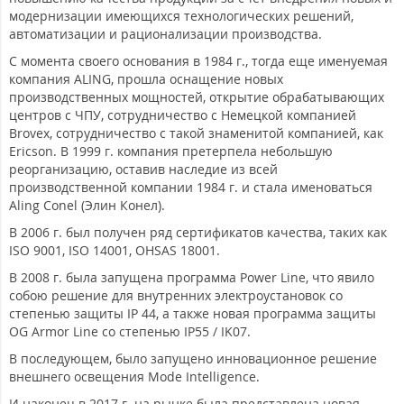
модернизации имеющихся технологических решений,
автоматизации и рационализации производства.
С момента своего основания в 1984 г., тогда еще именуемая
компания ALING, прошла оснащение новых
производственных мощностей, открытие обрабатывающих
центров с ЧПУ, сотрудничество с Немецкой компанией
Brovex, сотрудничество с такой знаменитой компанией, как
Ericson. В 1999 г. компания претерпела небольшую
реорганизацию, оставив наследие из всей
производственной компании 1984 г. и стала именоваться
Aling Conel (Элин Конел).
В 2006 г. был получен ряд сертификатов качества, таких как
ISO 9001, ISO 14001, OHSAS 18001.
В 2008 г. была запущена программа Power Line, что явило
собою решение для внутренних электроустановок со
степенью защиты IP 44, а также новая программа защиты
OG Armor Line со степенью IP55 / IK07.
В последующем, было запущено инновационное решение
внешнего освещения Mode Intelligence.
И наконец в 2017 г. на рынке была представлена новая