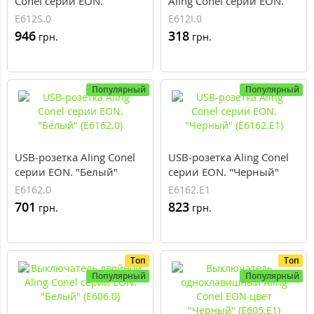
Conel серии EON.
Aling Conel серии EON.
"Белый" (E612S.0)
"Белый" (E612I.0)
E612S.0
E612I.0
946
318
грн.
грн.
Популярный
Популярный
USB-розетка Aling Conel
USB-розетка Aling Conel
серии EON. "Белый"
серии EON. "Черный"
(E6162.0)
(E6162.E1)
E6162.0
E6162.E1
701
823
грн.
грн.
Топ
Топ
Популярный
Популярный