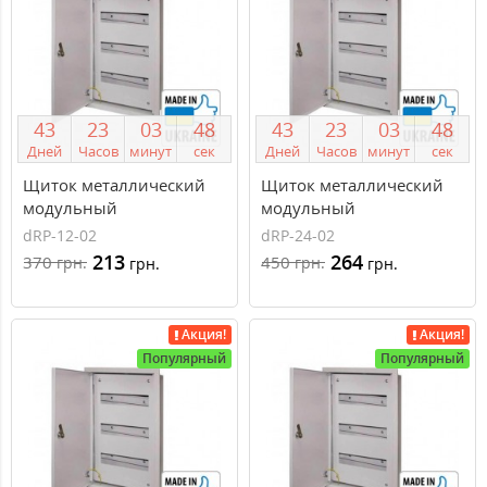
4
3
2
3
0
3
4
7
4
3
2
3
0
3
4
7
Дней
Часов
минут
сек
Дней
Часов
минут
сек
Щиток металлический
Щиток металлический
модульный
модульный
встраиваемый Triumph
встраиваемый Triumph
dRP-12-02
dRP-24-02
dNRP 1 ряд, 12 модулей
dNRP 2 ряда по 12
213
264
370
450
грн.
грн.
грн.
грн.
dRP-12-02
модулей dRP-24-02
Акция!
Акция!
Популярный
Популярный