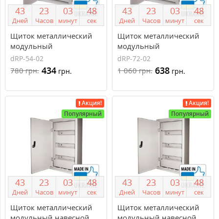
4
3
2
3
0
3
4
7
4
3
2
3
0
3
4
7
Дней
Часов
минут
сек
Дней
Часов
минут
сек
Щиток металлический
Щиток металлический
модульный
модульный
встраиваемый Triumph
встраиваемый Triumph
dRP-54-02
dRP-72-02
dNRP 3 ряда по 18
dNRP 4 ряда по 18
434
638
780
1 060
грн.
грн.
грн.
грн.
модулей dRP-54-02
модулей dRP-72-02
Акция!
Акция!
Популярный
Популярный
4
3
2
3
0
3
4
7
4
3
2
3
0
3
4
7
Дней
Часов
минут
сек
Дней
Часов
минут
сек
Щиток металлический
Щиток металлический
модульный навесной
модульный навесной