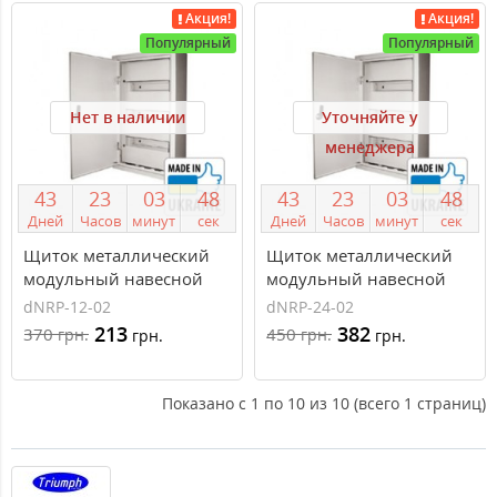
Акция!
Акция!
Популярный
Популярный
Нет в наличии
Уточняйте у
менеджера
4
3
2
3
0
3
4
7
4
3
2
3
0
3
4
7
Дней
Часов
минут
сек
Дней
Часов
минут
сек
Щиток металлический
Щиток металлический
модульный навесной
модульный навесной
Triumph dNRP 1 ряд, 12
Triumph dNRP 2 ряда по
dNRP-12-02
dNRP-24-02
модулей dNRP-12-02
12 модулей dNRP-24-02
213
382
370
450
грн.
грн.
грн.
грн.
Показано с 1 по 10 из 10 (всего 1 страниц)