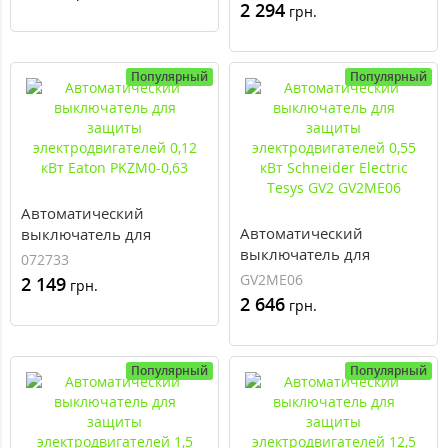
электродвигателей 0,09
кВт Eaton PKZM0-0,4
2 294
грн.
кВт Schneider Electric
Tesys GV2 GV2ME03
Популярный
Популярный
Автоматический
Автоматический
выключатель для
выключатель для
защиты
072733
защиты
электродвигателей 0,12
GV2ME06
2 149
грн.
электродвигателей 0,55
кВт Eaton PKZM0-0,63
2 646
грн.
кВт Schneider Electric
Tesys GV2 GV2ME06
Популярный
Популярный