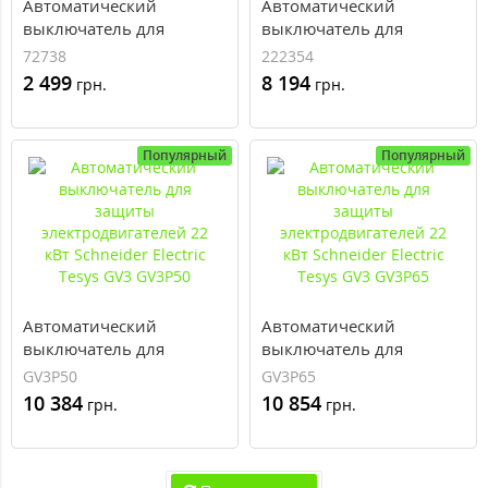
Автоматический
Автоматический
выключатель для
выключатель для
защиты
защиты
72738
222354
электродвигателей 2,2
электродвигателей 20
2 499
8 194
грн.
грн.
кВт Eaton PKZM0-6,3
кВт Eaton PKZM4-40
Популярный
Популярный
Автоматический
Автоматический
выключатель для
выключатель для
защиты
защиты
GV3P50
GV3P65
электродвигателей 22
электродвигателей 22
10 384
10 854
грн.
грн.
кВт Schneider Electric
кВт Schneider Electric
Tesys GV3 GV3P50
Tesys GV3 GV3P65