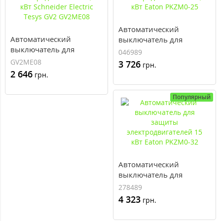
Автоматический
Автоматический
выключатель для
выключатель для
защиты
046989
защиты
электродвигателей 12,5
GV2ME08
3 726
грн.
электродвигателей 1,5
кВт Eaton PKZM0-25
2 646
грн.
кВт Schneider Electric
Tesys GV2 GV2ME08
Популярный
Автоматический
выключатель для
защиты
278489
электродвигателей 15
4 323
грн.
кВт Eaton PKZM0-32