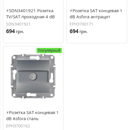
⚡SDN3401921 Розетка
⚡Розетка SAT концевая 1
ТV/SAT проходная 4 dB
dB Asfora антрацит
Sedna. Цвет Белый
(EPH3700171)
SDN3401921
EPH3700171
694
694
грн.
грн.
Популярный
⚡Розетка SAT концевая 1
dB Asfora сталь
(EPH3700162)
EPH3700162