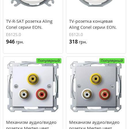
TV-R-SAT розетка Aling
TV-розетка концевая
Conel серии EON.
Aling Conel серии EON.
"Белый" (E612S.0)
"Белый" (E612I.0)
E612S.0
E612I.0
946
318
грн.
грн.
Популярный
Популярный
Механизм аудио/видео
Механизм аудио/видео
розетки Merten цвет
розетки Merten цвет