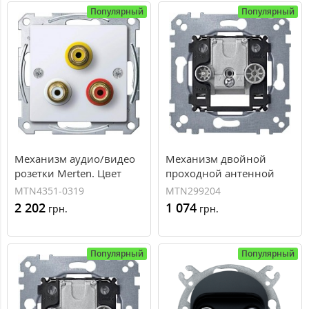
Популярный
Популярный
Механизм аудио/видео
Механизм двойной
розетки Merten. Цвет
проходной антенной
Полярно-белый
розетки TV + FM Merten
MTN4351-0319
MTN299204
(MTN4351-0319)
(MTN299204)
2 202
1 074
грн.
грн.
Популярный
Популярный