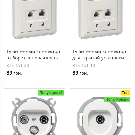
TV антенный коннектор
TV антенный коннектор
в сборе слоновая кость
для скрытой установки
(RTS-151-28)
W59 белый (RTS-151-18)
RTS-151-28
RTS-151-18
89
89
грн.
грн.
Популярный
Топ
Популярный