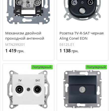
Механизм двойной
Розетка TV-R-SAT черная
проходной антенной
Aling Conel EON
розетки TV-R + SAT
(E612S.E1)
MTN299201
E612S.E1
Merten (MTN299201)
1 419
1 138
грн.
грн.
Популярный
Популярный