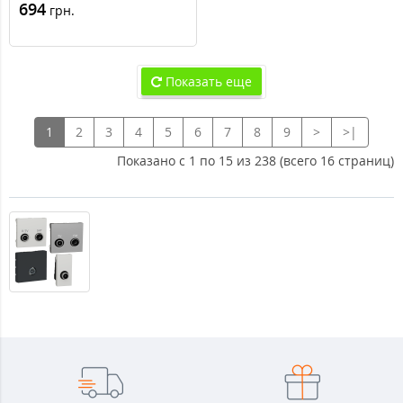
694
грн.
Показать еще
1
2
3
4
5
6
7
8
9
>
>|
Показано с 1 по 15 из 238 (всего 16 страниц)