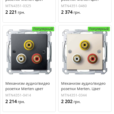
активный белый
алюминий (MTN4351-
MTN4351-0325
MTN4351-0460
(MTN4351-0325)
0460)
2 221
2 374
грн.
грн.
Популярный
Популярный
Механизм аудио/видео
Механизм аудио/видео
розетки Merten цвет
розетки Merten. Цвет
антрацит (MTN4351-
Бежевый (MTN4351-
MTN4351-0414
MTN4351-0344
0414)
0344)
2 214
2 202
грн.
грн.