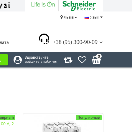
Львів
Язык
+38 (95) 300-90-09
лата
0
Здравствуйте,
войдите в кабинет
улярный
Популярный