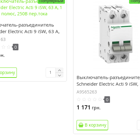
Популярный
Поп
чатель-разъединитель
er Electric Acti 9 iSW, 63 А,
с, 250В пер.тока
163
0
н.
корзину
Выключатель-разъедините
Schneider Electric Acti 9 iSW,
2 полюса, 415В пер.тока
A9S65263
0
1 171
грн.
В корзину