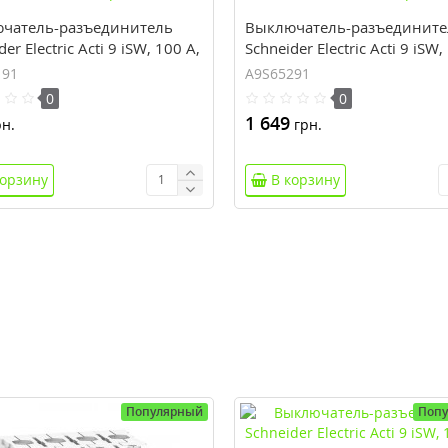
чатель-разъединитель
Выключатель-разъедините
er Electric Acti 9 iSW, 100 А,
Schneider Electric Acti 9 iSW,
с, 250В пер.тока
2 полюса, 415В пер.тока
191
A9S65291
0
0
1 649
н.
грн.
корзину
В корзину
Популярный
Поп