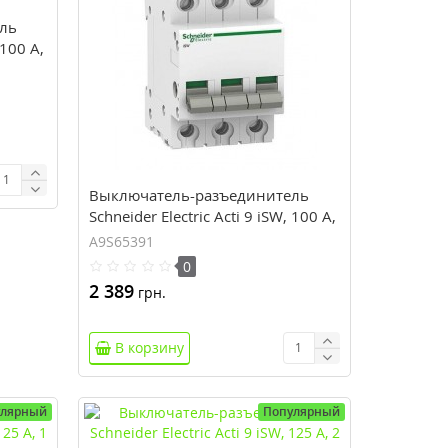
ль
 100 А,
Выключатель-разъединитель
Schneider Electric Acti 9 iSW, 100 А,
3 полюса, 415В пер.тока
A9S65391
0
2 389
грн.
В корзину
улярный
Популярный