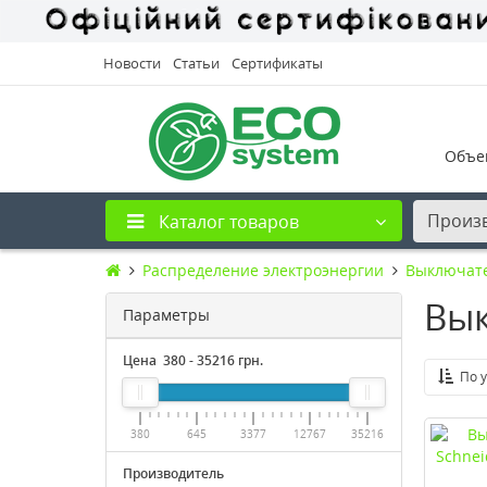
Новости
Статьи
Сертификаты
Объе
Произ
Каталог товаров
Распределение электроэнергии
Выключате
Вык
Параметры
Цена
380
-
35216
грн.
По 
380
645
3377
12767
35216
Производитель