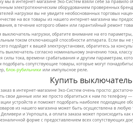
ку мы в интернет-магазине Эко-Систем взяли себе за правило 
енным электротехническим оборудованием проверенных брендо
телей нагрузки вы не увидите необоснованных торговых нацен
ичестве на все товары из нашего интернет-магазина мы предо
вания, в течение которого обмен или гарантийный ремонт това
 выключатель нагрузки, обратите внимание на его параметры,
льным током отключающей способности аппарата. Если вы не у
сего подойдет к вашей электроустановке, обратитесь за консу
ть выключатель согласно номинальному значению тока, класс
я силы тока, времени срабатывания и другим параметрам, котор
 подобрать сопутствующие товары, которые могут понадобиться
ер,
блок-рубильники
или импульсное реле.
Купить выключатель
 заказ в интернет-магазине Эко-Систем очень просто: достато
ть свои данные или же просто обратиться к нам по телефону —
тации устройств и поможет подобрать наиболее подходящее об
товаров из нашего магазина может быть осуществлена в любую
 Деливери и Укрпошта, а оплата заказа может происходить как
 безналичной форме с предоставлением всех сопутствующих док