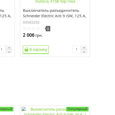
ль
Выключатель-разъединитель
 125 А,
Schneider Electric Acti 9 iSW, 125 А,
2 полюса, 415В пер.тока
A9S65292
0
2 006
грн.
В корзину
улярный
Популярный