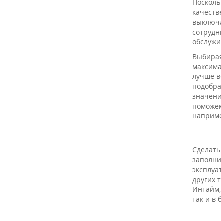
Посколь
качеств
выключа
сотрудн
обслужи
Выбирая
максима
лучше в
подобра
значени
поможем
наприм
Сделать
заполни
эксплуа
других 
Интайм,
так и в