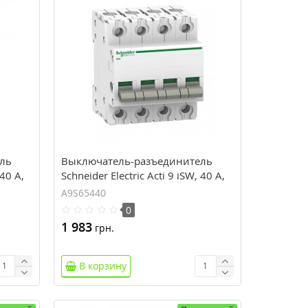
ль
Выключатель-разъединитель
 40 А,
Schneider Electric Acti 9 iSW, 40 А,
4 полюса, 415В пер.тока
A9S65440
0
1 983
грн.
В корзину