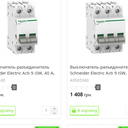
чатель-разъединитель
Выключатель-разъедините
er Electric Acti 9 iSW, 40 А,
Schneider Electric Acti 9 iSW,
са, 415В пер.тока
3 полюса, 415В пер.тока
240
A9S65340
0
0
1 408
н.
грн.
корзину
В корзину