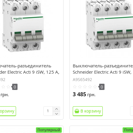
чатель-разъединитель
Выключатель-разъедините
er Electric Acti 9 iSW, 125 А,
Schneider Electric Acti 9 iSW,
са, 415В пер.тока
4 полюса, 415В пер.тока
392
A9S65492
0
0
3 485
грн.
грн.
корзину
В корзину
Популярный
Поп