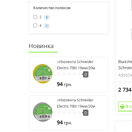
Количество полюсов
2
5
4
1
Новинка
Выклю
⚡Изолента Schneider
Schneid
Electric ПВХ 19мм/20м.
4 полю
Цвет "Желтый" (2420101)
0
A9S65
94
грн.
2 734
⚡Изолента Schneider
В 
Electric ПВХ 19мм/20м.
Цвет "Серый" (2420108)
0
94
грн.