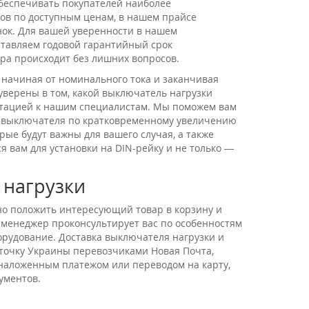
обеспечивать покупателей наиболее
в по доступным ценам, в нашем прайсе
ок. Для вашей уверенности в нашем
ставляем годовой гарантийный срок
ра происходит без лишних вопросов.
 начиная от номинального тока и заканчивая
верены в том, какой выключатель нагрузки
льтацией к нашим специалистам. Мы поможем вам
у выключателя по кратковременному увеличению
ые будут важны для вашего случая, а также
 вам для установки на DIN-рейку и не только —
 нагрузки
чно положить интересующий товар в корзину и
 менеджер проконсультирует вас по особенностям
орудование. Доставка выключателя нагрузки и
 точку Украины перевозчиками Новая Почта,
 наложенным платежом или переводом на карту,
ументов.