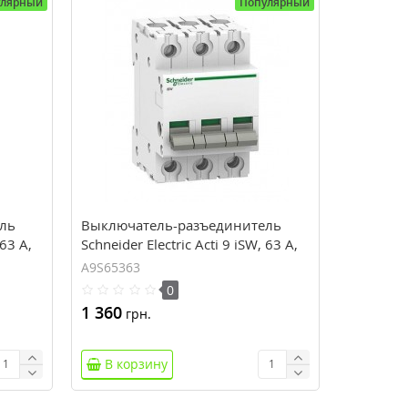
улярный
Популярный
ль
Выключатель-разъединитель
 63 А,
Schneider Electric Acti 9 iSW, 63 А,
3 полюса, 415В пер.тока
A9S65363
0
1 360
грн.
В корзину