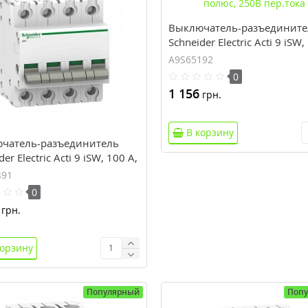
Выключатель-разъедините
Schneider Electric Acti 9 iSW,
1 полюс, 250В пер.тока
A9S65192
0
1 156
грн.
В корзину
чатель-разъединитель
er Electric Acti 9 iSW, 100 А,
са, 415В пер.тока
491
0
грн.
корзину
Популярный
Поп