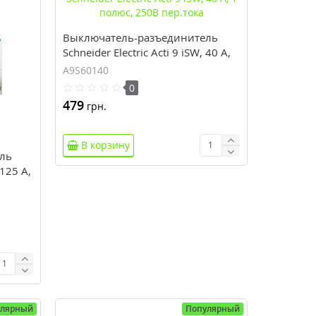
Выключатель-разъединитель
Schneider Electric Acti 9 iSW, 40 А,
1 полюс, 250В пер.тока
A9S60140
0
479
грн.
В корзину
ль
 125 А,
улярный
Популярный