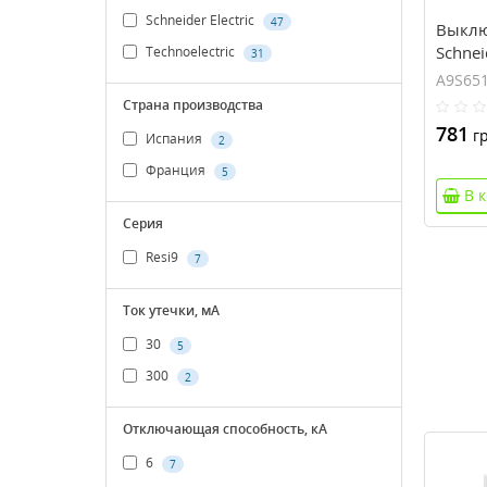
Schneider Electric
47
Выклю
Schneid
Technoelectric
31
1 полю
A9S65
Страна производства
781
гр
Испания
2
Франция
5
В 
Серия
Resi9
7
Ток утечки, мА
30
5
300
2
Отключающая способность, кА
6
7