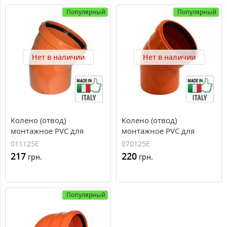
Популярный
Популярный
Нет в наличии
Нет в наличии
Колено (отвод)
Колено (отвод)
монтажное PVC для
монтажное PVC для
наружной канализации
наружной канализации
011125E
070125E
Redi O125x30°
Redi O125x45°
217
220
грн.
грн.
Популярный