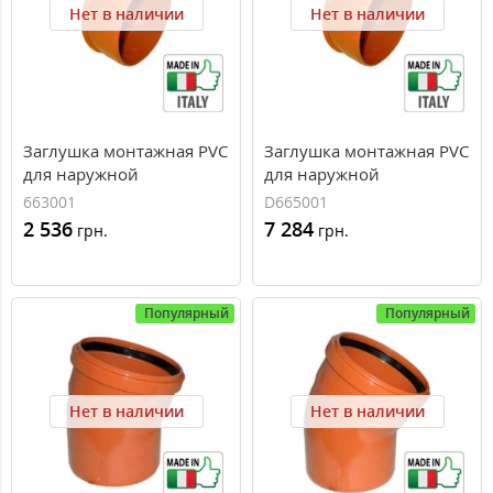
Нет в наличии
Нет в наличии
Заглушка монтажная PVC
Заглушка монтажная PVC
для наружной
для наружной
канализации Redi O315
канализации Redi O500
663001
D665001
2 536
7 284
грн.
грн.
Популярный
Популярный
Нет в наличии
Нет в наличии