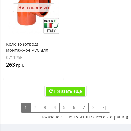
Нет в наличии
Колено (отвод)
монтажное PVC для
наружной канализации
071125E
Redi O125x87°
263
грн.
Показать еще
1
2
3
4
5
6
7
>
>|
Показано с 1 по 15 из 103 (всего 7 страниц)