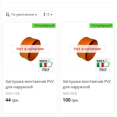
По умолчанию
15
Популярный
Популярный
Нет в наличии
Нет в наличии
Заглушка монтажная PVC
Заглушка монтажная PVC
для наружной
для наружной
канализации Redi O110
канализации Redi O160
066110E
066160E
44
100
грн.
грн.