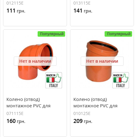
наружной канализации
наружной канализации
012115E
013115E
Redi O110x45°
Redi O110x67°
111
141
грн.
грн.
Популярный
Популярный
Нет в наличии
Нет в наличии
Колено (отвод)
Колено (отвод)
монтажное PVC для
монтажное PVC для
наружной канализации
наружной канализации
071115E
010125E
Redi O110x87°
Redi O125x15°
160
209
грн.
грн.