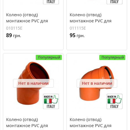
Колено (отвод)
Колено (отвод)
монтажное PVC для
монтажное PVC для
наружной канализации
наружной канализации
010115E
011115E
Redi O110x15°
Redi O110x30°
89
95
грн.
грн.
Популярный
Популярный
Нет в наличии
Нет в наличии
Колено (отвод)
Колено (отвод)
монтажное PVC для
монтажное PVC для