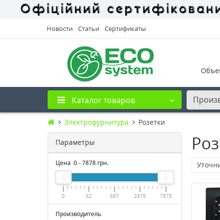
Новости
Статьи
Сертификаты
Объе
Произ
Каталог товаров
Электрофурнитура
Розетки
Роз
Параметры
Цена
0
-
7878
грн.
Уточн
0
62
697
2878
7878
Производитель