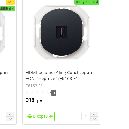
Топ
Популярный
улярный
ерии
HDMI-розетка Aling Conel серии
EON. "Черный" (E6163.E1)
E6163.E1
0
918
грн.
В корзину