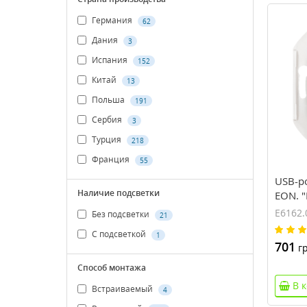
Германия
62
Дания
3
Испания
152
Китай
13
Польша
191
Сербия
3
Турция
218
Франция
55
USB-ро
Наличие подсветки
EON. "
E6162.
Без подсветки
21
С подсветкой
1
701
гр
Способ монтажа
В 
Встраиваемый
4