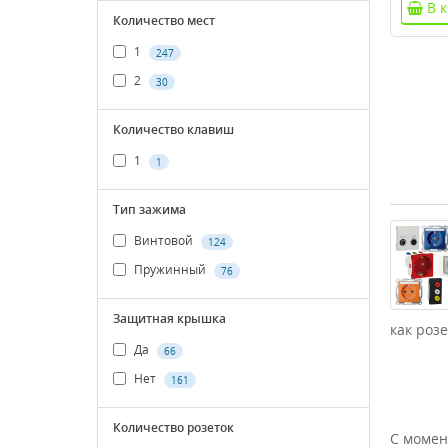
В 
Количество мест
1
247
2
30
Количество клавиш
1
1
Тип зажима
Винтовой
124
Пружинный
76
Защитная крышка
как розе
Да
66
Нет
161
Количество розеток
С момен