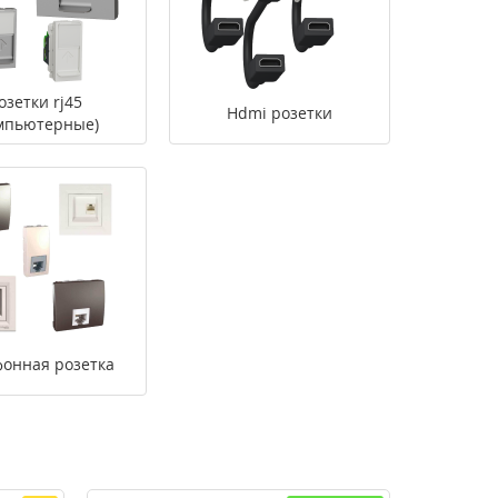
озетки rj45
Hdmi розетки
мпьютерные)
фонная розетка