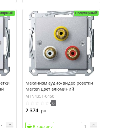
улярный
Популярный
зетки
Механизм аудио/видео розетки
ый
Merten цвет алюминий
(MTN4351-0460)
MTN4351-0460
0
2 374
грн.
В корзину