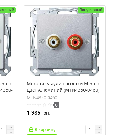
улярный
Популярный
erten
Механизм аудио розетки Merten
4350-
цвет Алюминий (MTN4350-0460)
MTN4350-0460
0
1 985
грн.
В корзину