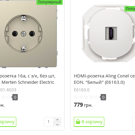
Популярный
Поп
 розетка 16а, с з/к, без шт,
HDMI-розетка Aling Conel с
 Merten Schneider Electric
EON. "Белый" (E6163.0)
301-6033)
01-6033
E6163.0
0
0
779
н.
грн.
корзину
В корзину