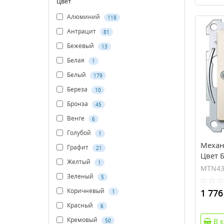
Цвет
Алюминий
118
Антрацит
81
Бежевый
13
Белая
1
Белый
179
Береза
10
Бронза
45
Венге
6
Голубой
1
Механ
Графит
21
Цвет 
Желтый
1
MTN43
Зеленый
5
Коричневый
1 776
1
Красный
6
Кремовый
В 
50