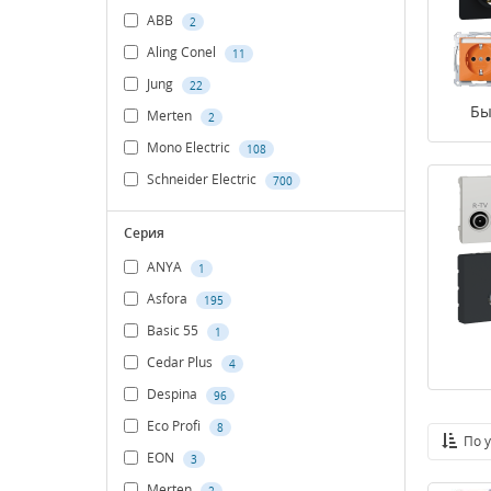
ABB
2
Aling Conel
11
Jung
22
Бы
Merten
2
Mono Electric
108
Schneider Electric
700
Серия
ANYA
1
Asfora
195
Basic 55
1
Cedar Plus
4
Despina
96
Eco Profi
8
По 
EON
3
Merten
2