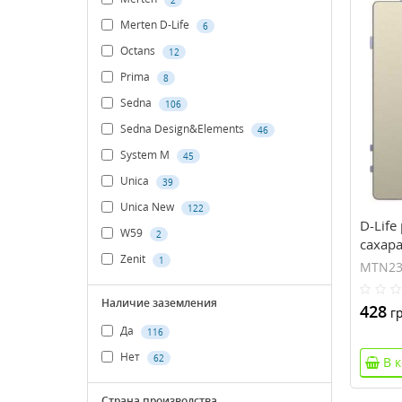
Merten D-Life
6
Octans
12
Prima
8
Sedna
106
Sedna Design&Elements
46
System M
45
Unica
39
Unica New
122
D-Life
W59
2
сахара
Zenit
1
(MTN2
MTN23
Наличие заземления
428
гр
Да
116
Нет
62
В 
Страна производства