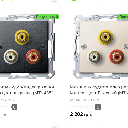
Популярный
Поп
изм аудио/видео розетки
Механизм аудио/видео ро
n цвет антрацит (MTN4351-
Merten. Цвет Бежевый (MT
0344)
51-0414
MTN4351-0344
0
0
2 202
грн.
грн.