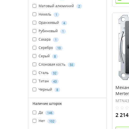
Матовый алюминий
2
Никель
1
Оранжевый
4
Рубиновый
1
Сахара
1
Серебро
10
Серый
8
Слоновая кость
50
Сталь
32
Титан
43
Механ
Черный
8
Merte
0414)
MTN43
Наличие шторок
Да
146
2 214
Нет
102