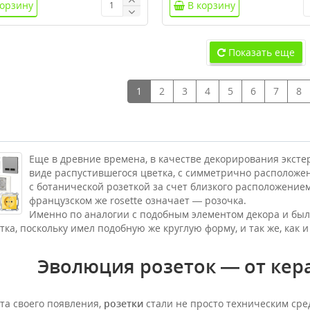
корзину
В корзину
Показать еще
1
2
3
4
5
6
7
8
Еще в древние времена, в качестве декорирования эксте
виде распустившегося цветка, с симметрично располож
с ботанической розеткой за счет близкого расположением 
французском же rosette означает — розочка.
Именно по аналогии с подобным элементом декора и был 
тка, поскольку имел подобную же круглую форму, и так же, как и
Эволюция розеток — от кера
та своего появления,
розетки
стали не просто техническим ср