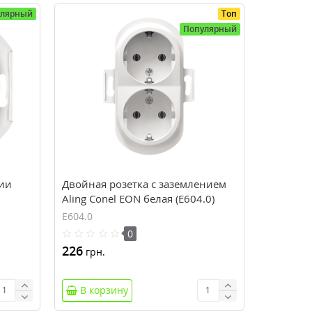
улярный
Топ
Популярный
рии
Двойная розетка с заземлением
Aling Conel EON белая (E604.0)
E604.0
0
226
грн.
В корзину