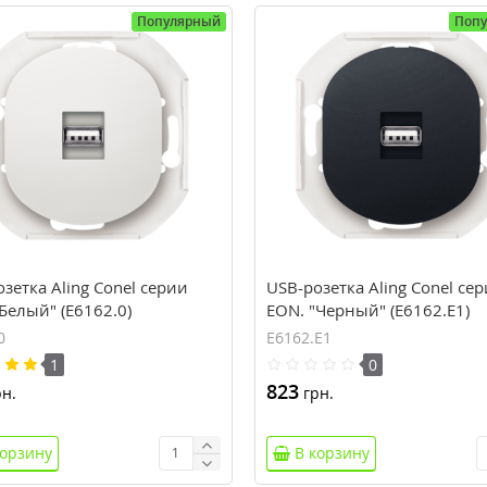
Популярный
Поп
зетка Aling Conel серии
USB-розетка Aling Conel се
Белый" (E6162.0)
EON. "Черный" (E6162.E1)
0
E6162.E1
1
0
823
н.
грн.
корзину
В корзину