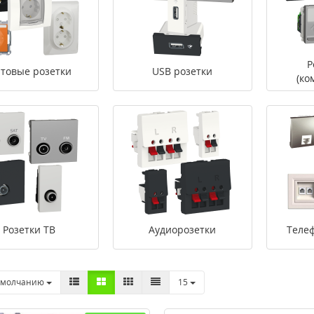
Р
товые розетки
USB розетки
(ко
Розетки ТВ
Аудиорозетки
Теле
умолчанию
15