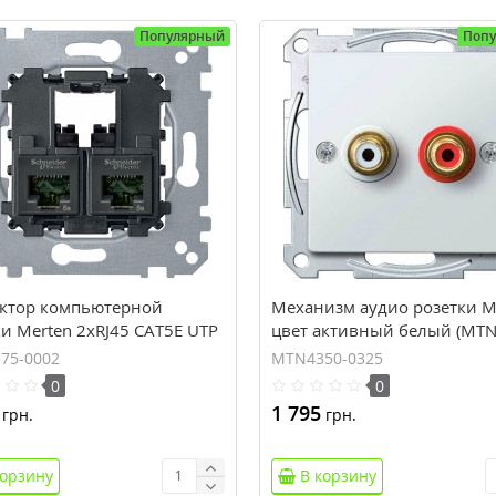
Популярный
Поп
ктор компьютерной
Механизм аудио розетки M
и Merten 2xRJ45 CAT5E UTP
цвет активный белый (MTN
575-0002)
0325)
75-0002
MTN4350-0325
0
0
1 795
грн.
грн.
корзину
В корзину