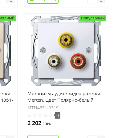
улярный
Популярный
зетки
Механизм аудио/видео розетки
N4351-
Merten. Цвет Полярно-белый
(MTN4351-0319)
MTN4351-0319
0
2 202
грн.