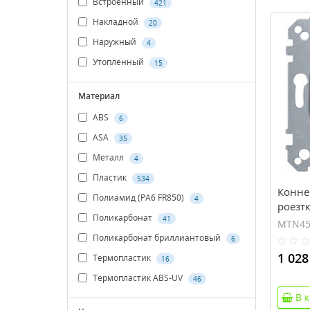
Встроенный
421
Накладной
20
Наружный
4
Утопленный
15
Материал
ABS
6
ASA
35
Металл
4
Пластик
534
Конне
Полиамид (PA6 FR850)
4
роезтк
Поликарбонат
41
(MTN4
MTN45
Поликарбонат бриллиантовый
6
1 028
Термопластик
16
Термопластик ABS-UV
46
В 