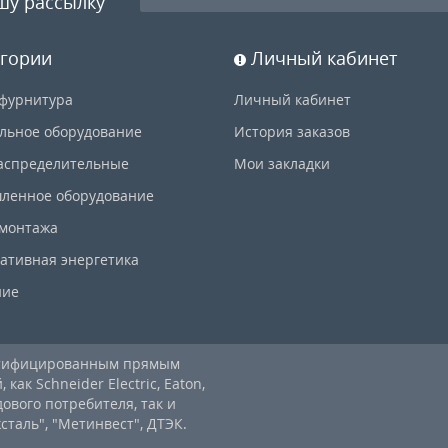
шу рассылку
гории
Личный кабинет
фурнитура
Личный кабинет
льное оборудование
История заказов
аспределительные
Мои закладки
ленное оборудование
 монтажа
ативная энергетика
ние
ртифицированным прямым
ак Schneider Electric, Eaton,
дового потребителя, так и
аль", "Метинвест", ДТЭК.