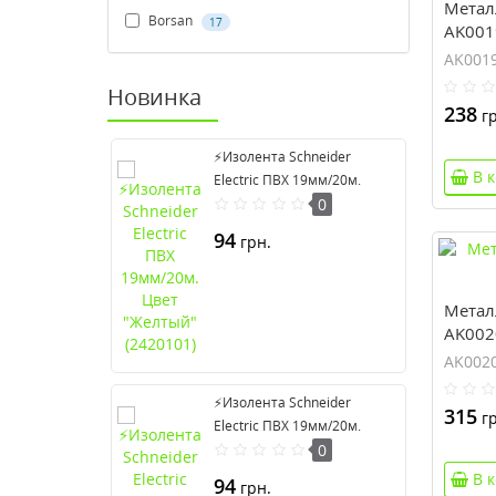
Метал
Borsan
17
AK0019
AK0019
Новинка
238
гр
⚡Изолента Schneider
В 
Electric ПВХ 19мм/20м.
Цвет "Желтый" (2420101)
0
94
грн.
Метал
AK0020
AK0020
⚡Изолента Schneider
315
гр
Electric ПВХ 19мм/20м.
Цвет "Серый" (2420108)
0
В 
94
грн.