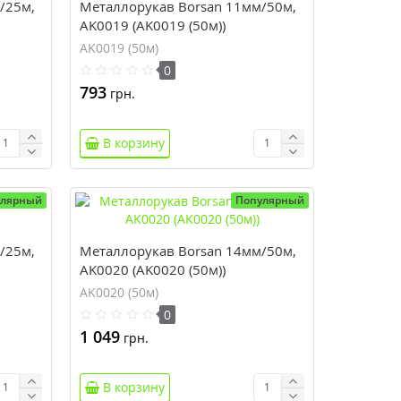
/25м,
Металлорукав Borsan 11мм/50м,
AK0019 (AK0019 (50м))
AK0019 (50м)
0
793
грн.
В корзину
улярный
Популярный
/25м,
Металлорукав Borsan 14мм/50м,
AK0020 (AK0020 (50м))
AK0020 (50м)
0
1 049
грн.
В корзину