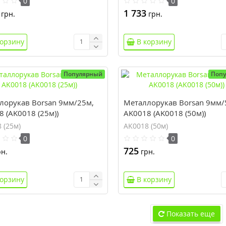
0
0
1 733
грн.
грн.
корзину
В корзину
Популярный
Поп
лорукав Borsan 9мм/25м,
Металлорукав Borsan 9мм/
 (AK0018 (25м))
AK0018 (AK0018 (50м))
 (25м)
AK0018 (50м)
0
0
725
н.
грн.
корзину
В корзину
Показать еще