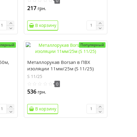
0
217
грн.
В корзину
улярный
Популярный
50м,
Металлорукав Borsan в ПВХ
изоляции 11мм/25м (S 11/25)
S 11/25
0
536
грн.
В корзину