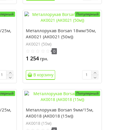
улярный
Популярный
/25м,
Металлорукав Borsan 18мм/50м,
AK0021 (AK0021 (50м))
AK0021 (50м)
0
1 254
грн.
В корзину
улярный
Популярный
/25м,
Металлорукав Borsan 9мм/15м,
AK0018 (AK0018 (15м))
AK0018 (15м)