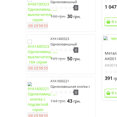
Одноклавишный
1 047
выключатель серия Anya
0
30
100
грн.
грн.
В 
0
9
2
3
5
9
5
4
AYA1400323
Одноклавишный
выключатель 16А серия
0
Метал
Anya
50
165
AK0018
грн.
грн.
AK0018
0
9
2
3
5
9
5
4
391
гр
AYA1600221
Одноклавишная кнопка с
подсветкой серии Anya
0
В 
43
144
грн.
грн.
0
9
2
3
5
9
5
4