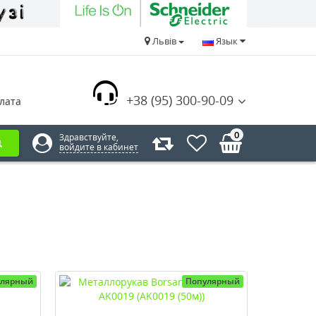
Львів
Язык
+38 (95) 300-90-09
лата
0
Здравствуйте,
войдите в кабинет
улярный
Популярный