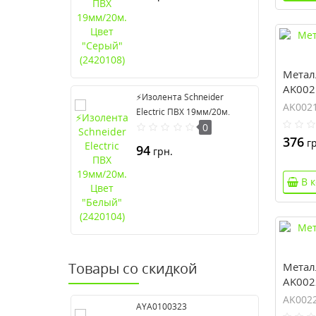
Метал
AK0021
⚡Изолента Schneider
AK0021
Electric ПВХ 19мм/20м.
Цвет "Белый" (2420104)
0
376
гр
94
грн.
В 
Товары со скидкой
Метал
AK0022
AK0022
AYA0100323