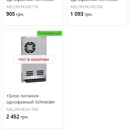
Electric, 24В DC, 35Вт,
Electric, 24В DC, 50Вт,
ABL2REM24015K
ABL2REM24020K
1.5A (ABL2REM24015K)
2.2A (ABL2REM24020K)
905
1 093
грн.
грн.
Популярный
Нет в наличии
⚡Блок питания
однофазный Schneider
Electric, 24В DC, 350Вт,
ABL2REM24150K
14.6А (ABL2REM24150K)
2 452
грн.