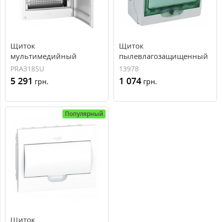
Щиток
Щиток
мультимедийный
пылевлагозащищенный
навесной Schneider
Schneider Mini Kaedra
PRA318SU
13978
Electric Pragma 3 ряда, 13
IP65 8 модулей (13978)
5 291
1 074
грн.
грн.
модулей (PRA318SU)
Популярный
Щиток