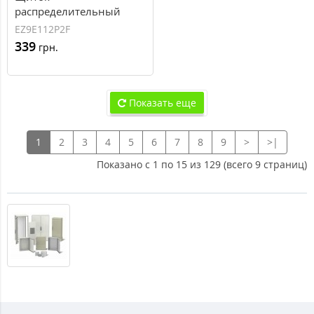
распределительный
встраеваемый Schneider
EZ9E112P2F
Electric Easy9 на 12
339
грн.
модулей, белая дверца
Показать еще
1
2
3
4
5
6
7
8
9
>
>|
Показано с 1 по 15 из 129 (всего 9 страниц)