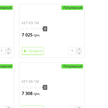
улярный
Популярный
KET-03-1M
0
7 025
грн.
Продано
улярный
Популярный
KET-06-1M
0
7 308
грн.