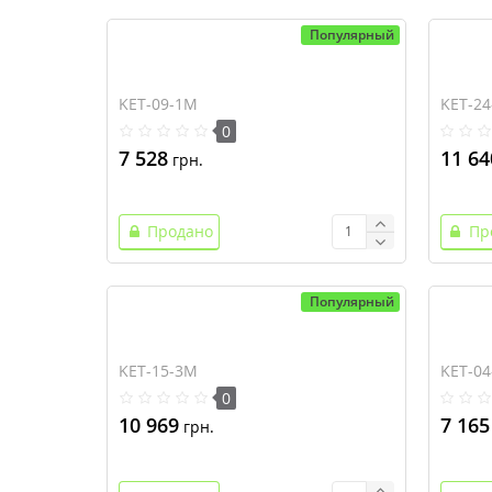
Популярный
KET-09-1M
KET-2
0
7 528
11 64
грн.
Продано
Пр
Популярный
KET-15-3M
KET-0
0
10 969
7 165
грн.