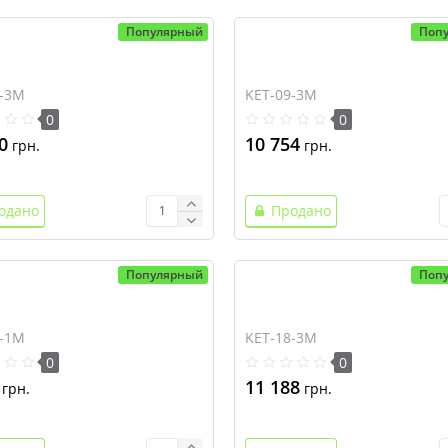
Популярный
Поп
4-3M
KET-09-3M
0
0
0
10 754
грн.
грн.
одано
Продано
Популярный
Поп
4-1M
KET-18-3M
0
0
11 188
грн.
грн.