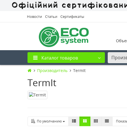
Новости
Статьи
Сертификаты
Объе
Произ
Каталог товаров
Производитель
TermIt
TermIt
По умолчанию
Показ