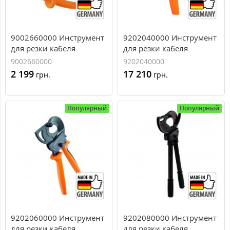
9002660000 Инструмент
9202040000 Инструмент
для резки кабеля
для резки кабеля
Weidmuller KT 12 (25
Weidmuller KT 45 (300
9002660000
9202040000
мм.кв)
мм.кв)
2 199
17 210
грн.
грн.
Популярный
Популярный
9202060000 Инструмент
9202080000 Инструмент
для резки кабеля
для резки кабеля