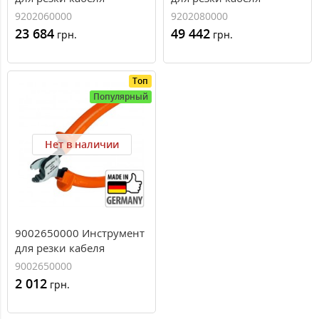
Weidmuller KT 55 (500
Weidmuller KT 80 (630
9202060000
9202080000
мм.кв)
мм.кв)
23 684
49 442
грн.
грн.
Топ
Популярный
Нет в наличии
9002650000 Инструмент
для резки кабеля
Weidmuller KT 8 (16
9002650000
мм.кв)
2 012
грн.