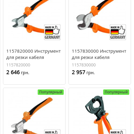
1157820000 Инструмент
1157830000 Инструмент
для резки кабеля
для резки кабеля
Weidmuller KT 14 (35
Weidmuller KT 22 (95
1157820000
1157830000
мм.кв)
мм.кв)
2 646
2 957
грн.
грн.
Популярный
Популярный