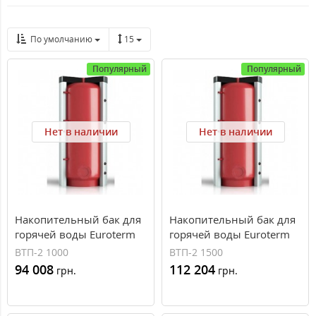
По умолчанию
15
Популярный
Популярный
Нет в наличии
Нет в наличии
Накопительный бак для
Накопительный бак для
горячей воды Euroterm
горячей воды Euroterm
ВТП-2 1000 (1000 л, 2
ВТП-2 1500 (1500 л, 2
ВТП-2 1000
ВТП-2 1500
теплообменника)
теплообменника)
94 008
112 204
грн.
грн.