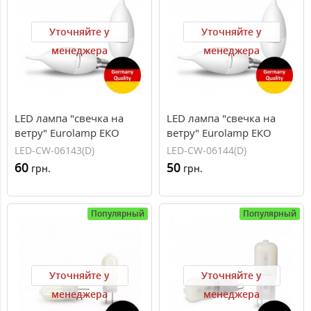
Уточняйте у
Уточняйте у
менеджера
менеджера
LED лампа "свечка на
LED лампа "свечка на
ветру" Eurolamp ЕКО
ветру" Eurolamp ЕКО
серия "D" 6W E14 3000K
серия "D" 6W E14 4000K
LED-CW-06143(D)
LED-CW-06144(D)
(50)
(50)
60
50
грн.
грн.
Популярный
Популярный
Уточняйте у
Уточняйте у
менеджера
менеджера