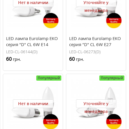
Нет в наличии
Уточняйте у
менеджера
LED лампа Eurolamp ЕКО
LED лампа Eurolamp ЕКО
серия "D" CL 6W E14
серия "D" CL 6W E27
4000K
3000K
LED-CL-06144(D)
LED-CL-06273(D)
60
60
грн.
грн.
Популярный
Популярный
Нет в наличии
Уточняйте у
менеджера