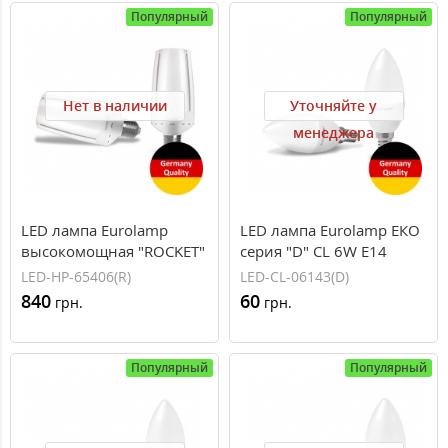
Популярный
Популярный
Нет в наличии
Уточняйте у
менеджера
LED лампа Eurolamp
LED лампа Eurolamp ЕКО
высокомощная "ROCKET"
серия "D" CL 6W E14
65W E40 6500K (16)
3000K
LED-HP-65406(R)
LED-CL-06143(D)
840
60
грн.
грн.
Популярный
Популярный