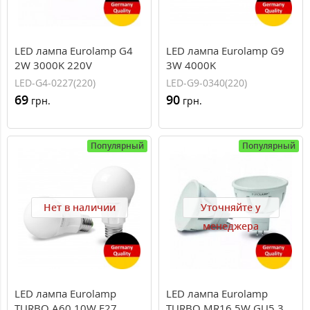
LED лампа Eurolamp G4
LED лампа Eurolamp G9
2W 3000K 220V
3W 4000K
LED-G4-0227(220)
LED-G9-0340(220)
69
90
грн.
грн.
Популярный
Популярный
Нет в наличии
Уточняйте у
менеджера
LED лампа Eurolamp
LED лампа Eurolamp
TURBO A60 10W E27
TURBO MR16 5W GU5.3