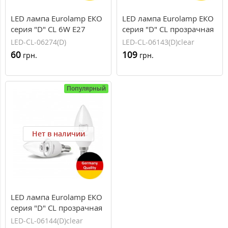
LED лампа Eurolamp ЕКО
LED лампа Eurolamp ЕКО
серия "D" CL 6W E27
серия "D" CL прозрачная
4000K
6W E14 3000K
LED-CL-06274(D)
LED-CL-06143(D)clear
60
109
грн.
грн.
Популярный
Нет в наличии
LED лампа Eurolamp ЕКО
серия "D" CL прозрачная
6W E14 4000K
LED-CL-06144(D)clear