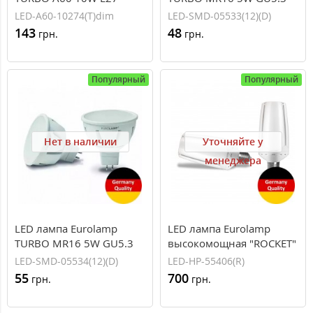
4000K (50) dimmable
3000K 12V
LED-A60-10274(T)dim
LED-SMD-05533(12)(D)
143
48
грн.
грн.
Популярный
Популярный
Нет в наличии
Уточняйте у
менеджера
LED лампа Eurolamp
LED лампа Eurolamp
TURBO MR16 5W GU5.3
высокомощная "ROCKET"
4000K 12V
55W E40 6500K (12)
LED-SMD-05534(12)(D)
LED-HP-55406(R)
55
700
грн.
грн.