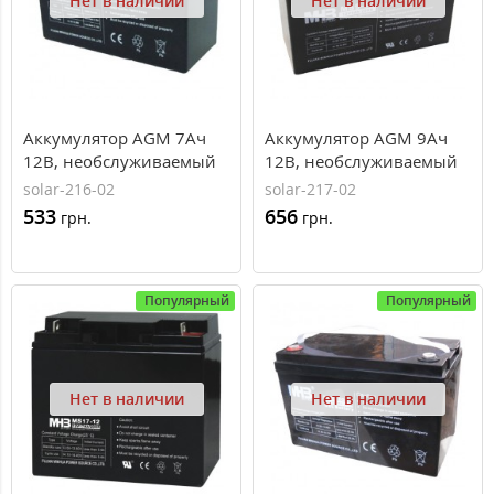
Нет в наличии
Нет в наличии
Aккумулятор AGM 7Ач
Aккумулятор AGM 9Ач
12В, необслуживаемый
12В, необслуживаемый
герметичный, модель
герметичный, модель
solar-216-02
solar-217-02
MS7-12, MHB battery
MS9-12, MHB battery
533
656
грн.
грн.
Популярный
Популярный
Нет в наличии
Нет в наличии