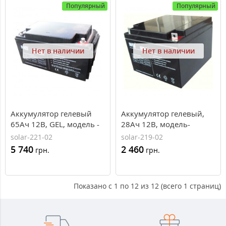
Популярный
Популярный
Нет в наличии
Нет в наличии
Аккумулятор гелевый
Аккумулятор гелевый,
65Ач 12В, GEL, модель -
28Ач 12В, модель-
MNG65-12, MHB battery
MNG28-12, MHB battery
solar-221-02
solar-219-02
5 740
2 460
грн.
грн.
Показано с 1 по 12 из 12 (всего 1 страниц)