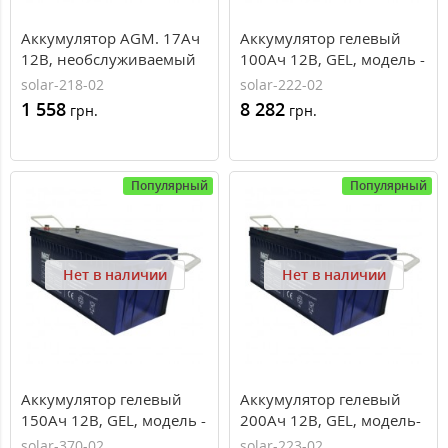
Аккумулятор AGM. 17Ач
Аккумулятор гелевый
12В, необслуживаемый
100Ач 12В, GEL, модель -
герметизированный,
MNG100-12, MHB battery
solar-218-02
solar-222-02
модель-MS17-12, MHB
1 558
8 282
грн.
грн.
battery
Популярный
Популярный
Нет в наличии
Нет в наличии
Аккумулятор гелевый
Аккумулятор гелевый
150Ач 12В, GEL, модель -
200Ач 12В, GEL, модель-
MNG150-12, MHB battery
MNG200-12, MHB battery
solar-370-02
solar-223-02