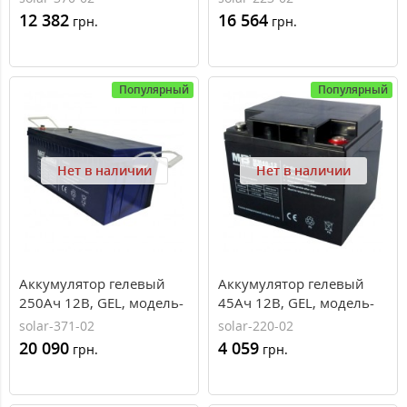
12 382
16 564
грн.
грн.
Популярный
Популярный
Нет в наличии
Нет в наличии
Аккумулятор гелевый
Аккумулятор гелевый
250Ач 12В, GEL, модель-
45Ач 12В, GEL, модель-
MNG250-12, MHB battery
MNG45-12, MHB battery
solar-371-02
solar-220-02
20 090
4 059
грн.
грн.