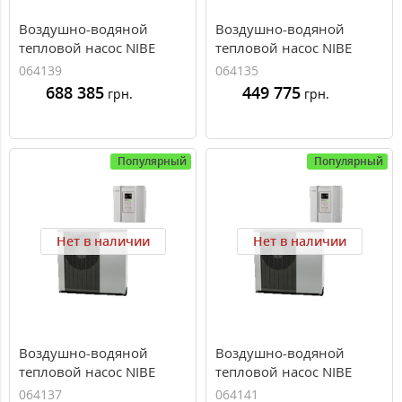
Воздушно-водяной
Воздушно-водяной
тепловой насос NIBE
тепловой насос NIBE
F2120-16 400B
F2120 8 кВт 400В
064139
064135
688 385
449 775
грн.
грн.
Популярный
Популярный
Нет в наличии
Нет в наличии
Воздушно-водяной
Воздушно-водяной
тепловой насос NIBE
тепловой насос NIBE
F2120-12 кВт 400B
F2120 20 кВт 400B
064137
064141