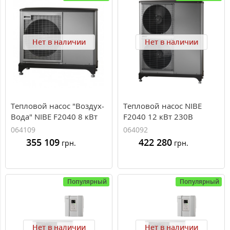
Нет в наличии
Нет в наличии
Тепловой насос "Воздух-
Тепловой насос NIBE
Вода" NIBE F2040 8 кВт
F2040 12 кВт 230В
230В
"Воздух-Вода"
064109
064092
355 109
422 280
грн.
грн.
Популярный
Популярный
Нет в наличии
Нет в наличии