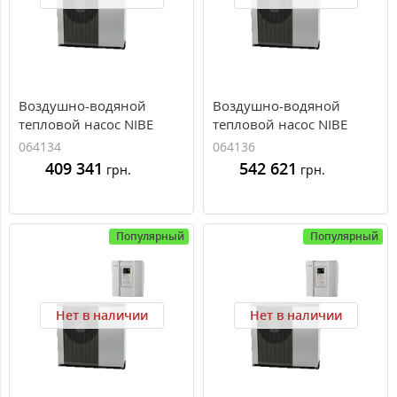
Воздушно-водяной
Воздушно-водяной
тепловой насос NIBE
тепловой насос NIBE
F2120 8 кВт 230В
F2120-12 кВт 230В
064134
064136
409 341
542 621
грн.
грн.
Популярный
Популярный
Нет в наличии
Нет в наличии