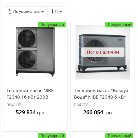
По умолчанию
15
Популярный
Популярный
Нет в наличии
Тепловой насос NIBE
Тепловой насос "Воздух-
F2040 16 кВт 230В
Вода" NIBE F2040 6 кВт
"Воздух-Вода"
230В
064108
064206
529 834
266 054
грн.
грн.
Популярный
Популярный