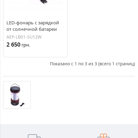
LED-фонарь с зарядкой
от солнечной батареи
Schneider Electric Mobiya
AEP-LB01-SU12W
TS 170 S
2 650
грн.
Показано с 1 по 3 из 3 (всего 1 страниц)