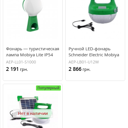
Фонарь — туристическая
Ручной LED-фонарь
лампа Mobiya Lite IP54
Schneider Electric Mobiya
(AEP-LL01-S1000)
TS170 L
AEP-LL01-S1000
AEP-LB01-U12W
2 191
2 866
грн.
грн.
Популярный
Нет в наличии