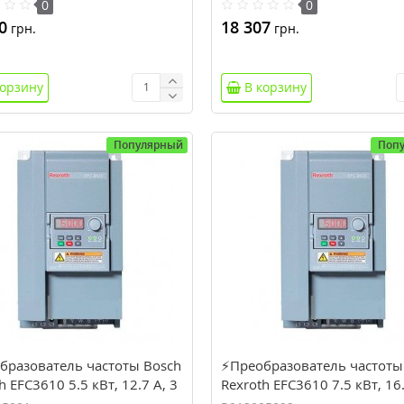
0
0
0
18 307
грн.
грн.
корзину
В корзину
Популярный
Поп
бразователь частоты Bosch
⚡Преобразователь частоты
h EFC3610 5.5 кВт, 12.7 А, 3
Rexroth EFC3610 7.5 кВт, 16.
(R912005091)
фазы (R912005092)