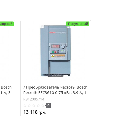
улярный
Популярный
 Bosch
⚡Преобразователь частоты Bosch
1 А, 3
Rexroth EFC3610 0.75 кВт, 3.9 А, 1
фаза (R912005714)
R912005714
0
13 118
грн.