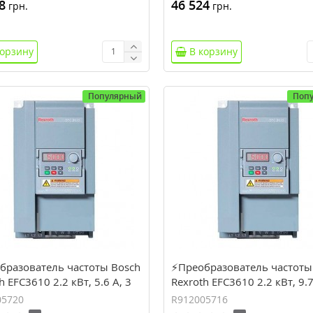
8
46 524
грн.
грн.
корзину
В корзину
Популярный
Поп
бразователь частоты Bosch
⚡Преобразователь частоты
h EFC3610 2.2 кВт, 5.6 А, 3
Rexroth EFC3610 2.2 кВт, 9.7
(R912005720)
фаза (R912005716)
05720
R912005716