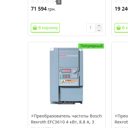
0
71 594
19 24
грн.
В корзину
В 
Популярный
⚡Преобразователь частоты Bosch
⚡Прео
Rexroth EFC3610 4 кВт, 8.8 А, 3
Rexrot
фазы (R912005722)
фазы 