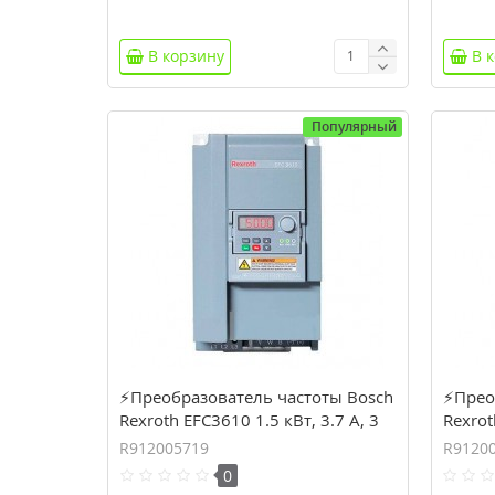
В корзину
В 
Популярный
⚡Преобразователь частоты Bosch
⚡Прео
Rexroth EFC3610 1.5 кВт, 3.7 А, 3
Rexrot
фазы (R912005719)
фаза 
R912005719
R9120
0