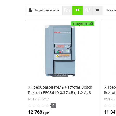
По умолчанию
Показ
Популярный
⚡Преобразователь частоты Bosch
⚡Прео
Rexroth EFC3610 0.37 кВт, 1.2 А, 3
Rexrot
фазы (R912005717)
фаза 
R912005717
R9120
0
12 768
11 34
грн.