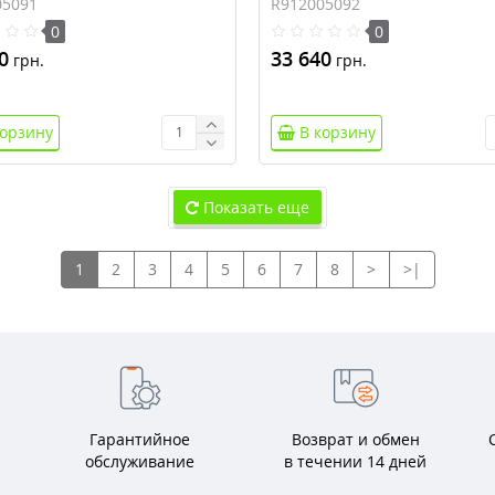
05091
R912005092
0
0
0
33 640
грн.
грн.
корзину
В корзину
Показать еще
1
2
3
4
5
6
7
8
>
>|
Гарантийное
Возврат и обмен
обслуживание
в течении 14 дней