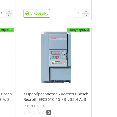
В корзину
улярный
Популярный
 Bosch
⚡Преобразователь частоты Bosch
3 А, 3
Rexroth EFC3610 15 кВт, 32.4 А, 3
фазы (R912005094)
R912005094
0