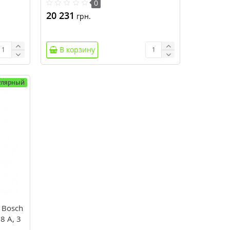
0
20 231
грн.
В корзину
улярный
 Bosch
8 А, 3