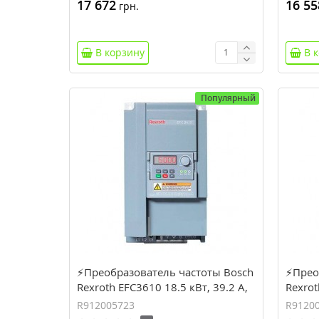
17 672
16 55
грн.
В корзину
В 
Популярный
⚡Преобразователь частоты Bosch
⚡Прео
Rexroth EFC3610 18.5 кВт, 39.2 А,
Rexrot
3 фазы (R912005723)
фазы 
R912005723
R9120