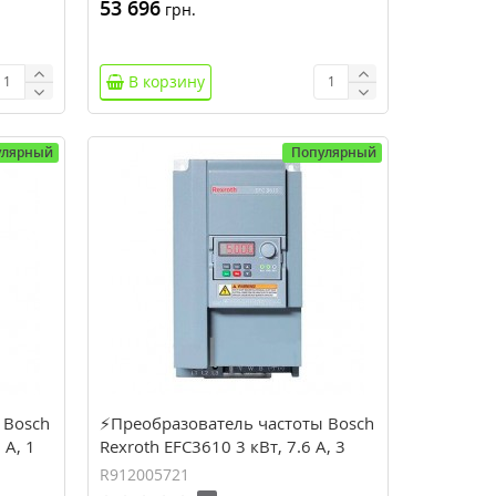
53 696
грн.
В корзину
улярный
Популярный
 Bosch
⚡Преобразователь частоты Bosch
 А, 1
Rexroth EFC3610 3 кВт, 7.6 А, 3
фазы (R912005721)
R912005721