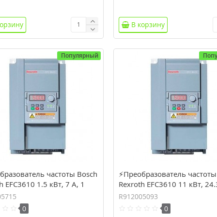
корзину
В корзину
Популярный
Поп
бразователь частоты Bosch
⚡Преобразователь частоты
h EFC3610 1.5 кВт, 7 А, 1
Rexroth EFC3610 11 кВт, 24.
(R912005715)
фазы (R912005093)
05715
R912005093
0
0