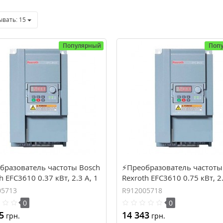
ывать:
15
Популярный
Поп
бразователь частоты Bosch
⚡Преобразователь частоты
h EFC3610 0.37 кВт, 2.3 А, 1
Rexroth EFC3610 0.75 кВт, 2.
(R912005713)
фазы (R912005718)
05713
R912005718
0
0
5
14 343
грн.
грн.