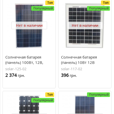
Топ
Топ
Популярный
Популярный
Нет в наличии
Нет в наличии
Солнечная батарея
Солнечная батарея
(панель) 100Вт, 12В,
(панель) 10Вт 12В
поликристаллическая,
поликристаллическая,
solar-125-02
solar-117-02
PLM-100P-36, Perlight
Perlight Solar
2 374
396
грн.
грн.
Solar
Топ
Популярный
Популярный