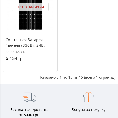
Нет в наличии
Солнечная батарея
(панель) 330Вт, 24В,
монокристаллическая,
solar-463-02
PLM-330M-72, Perlight
6 154
грн.
Solar
Показано с 1 по 15 из 15 (всего 1 страниц)
Бесплатная доставка
Бонусы за покупку
от 5000 грн.