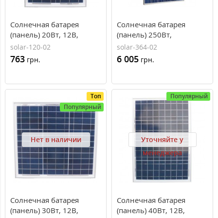
Солнечная батарея
Солнечная батарея
(панель) 20Вт, 12В,
(панель) 250Вт,
поликристаллическая,
поликристаллическая
solar-120-02
solar-364-02
Perlight Solar
PLM-250P-60, Perlight
763
6 005
грн.
грн.
Solar
Топ
Популярный
Популярный
Нет в наличии
Уточняйте у
менеджера
Солнечная батарея
Солнечная батарея
(панель) 30Вт, 12В,
(панель) 40Вт, 12В,