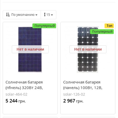
По умолчанию
15
Популярный
Топ
Популярный
Нет в наличии
Нет в наличии
Сoлнечная бaтарея
Солнечная батарея
(пfнель) 320Вт 24В,
(панель) 100Вт, 12В,
поликристаллическая,
монокристаллическая,
solar-464-02
solar-126-02
PLM-320P-72, Perlight
PLM-100M-36, Perlight
5 244
2 967
грн.
грн.
Solar
Solar