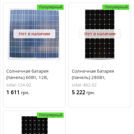
Популярный
Популярный
Нет в наличии
Нет в наличии
Солнечная батарея
Солнечная батарея
(панель) 60Вт, 12В,
(панель) 280Вт,
поликристаллическая,
монокристаллическая
solar-124-02
solar-462-02
PLM-060P-36, Perlight
PLM-280M-60, Perlight
1 611
5 222
грн.
грн.
Solar
Solar
Популярный