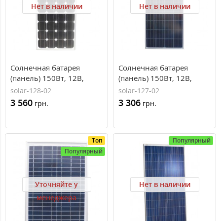
Нет в наличии
Нет в наличии
Солнечная батарея
Солнечная батарея
(панель) 150Вт, 12В,
(панель) 150Вт, 12В,
монокристаллическая,
поликристаллическая,
solar-128-02
solar-127-02
PLM-150M-36, Perlight
PLM-150P-36, Perlight
3 560
3 306
грн.
грн.
Solar
Solar
Топ
Популярный
Популярный
Уточняйте у
Нет в наличии
менеджера