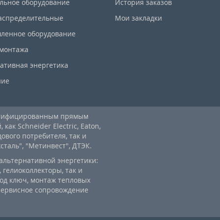
льное оборудование
История заказов
аспределительные
Мои закладки
ленное оборудование
 монтажа
ативная энергетика
ние
ртифицированным прямым
ак Schneider Electric, Eaton,
дового потребителя, так и
аль", "Метинвест", ДТЭК.
альтернативной энергетики:
 гелиоколлекторы, так и
од ключ, монтаж тепловых
 сервисное сопровождение