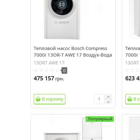
Тепловой насос Bosch Compress
Тепло
7000i 13OR-T AWE 17 Воздух-Вода
7000i
Вода
13ORT AWE 17
13ORT
0
475 157
623 4
грн.
В корзину
В 
Популярный