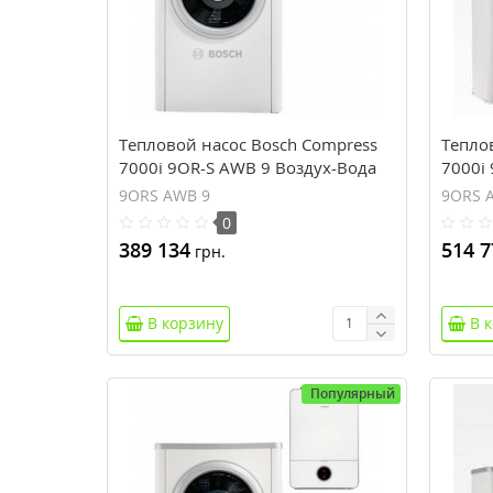
Тепловой насос Bosch Compress
Тепло
7000i 9OR-S AWB 9 Воздух-Вода
7000i
9ORS AWB 9
9ORS 
0
389 134
514 7
грн.
В корзину
В 
Популярный