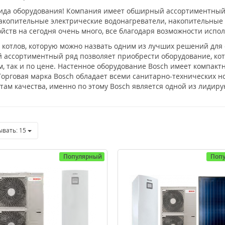
 вида оборудования! Компания имеет обширный ассортиментный 
 накопительные электрические водонагреватели, накопительные
ройств на сегодня очень много, все благодаря возможности ис
 котлов, которую можно назвать одним из лучших решений для
 ассортиментный ряд позволяет приобрести оборудование, кот
м, так и по цене. Настенное оборудование Bosch имеет компакт
Торговая марка Bosch обладает всеми санитарно-технических н
ам качества, именно по этому Bosch является одной из лидир
ывать:
15
Популярный
Поп