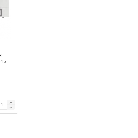
а
-15