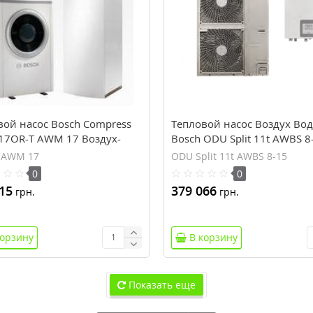
вой насос Bosch Compress
Тепловой насос Воздух Вод
 17OR-T AWM 17 Воздух-
Bosch ODU Split 11t AWBS 8
 AWM 17
ODU Split 11t AWBS 8-15
0
0
15
379 066
грн.
грн.
корзину
В корзину
Показать еще