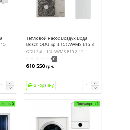
а
Тепловой насос Воздух Вода
-15
Bosch ODU Split 15t AWMS E15 8-
15
ODU Split 15t AWMS E15 8-15
0
610 550
грн.
В корзину
улярный
Популярный