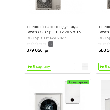
Тепловой насос Воздух Вода
Тепло
Bosch ODU Split 11t AWES 8-15
Bosch 
15
ODU Split 11t AWES 8-15
ODU Sp
0
379 066
560 5
грн.
В корзину
В 
Популярный