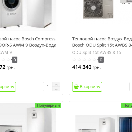
вой насос Bosch Compress
Тепловой насос Воздух Вод
 9OR-S AWM 9 Воздух-Вода
Bosch ODU Split 15t AWBS 8
AWM 9
ODU Split 15t AWBS 8-15
0
0
72
414 340
грн.
грн.
корзину
В корзину
Популярный
Поп