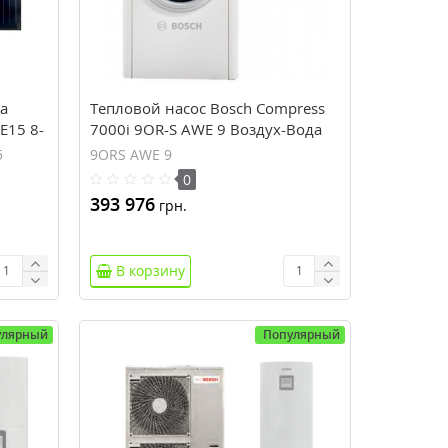
а
Тепловой насос Bosch Compress
E15 8-
7000i 9OR-S AWE 9 Воздух-Вода
5
9ORS AWE 9
0
393 976
грн.
В корзину
улярный
Популярный