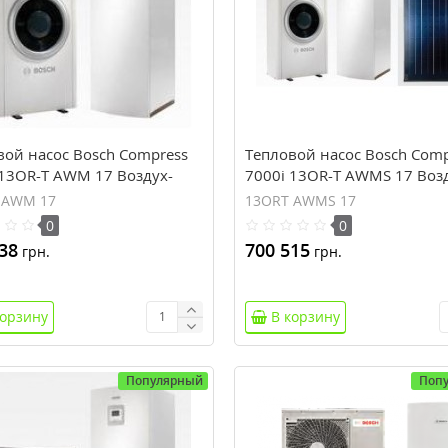
вой насос Bosch Compress
Тепловой насос Bosch Comp
 13OR-T AWM 17 Воздух-
7000i 13OR-T AWMS 17 Воз
Вода
 AWM 17
13ORT AWMS 17
0
0
38
700 515
грн.
грн.
корзину
В корзину
Популярный
Поп