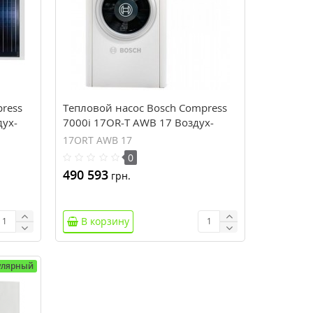
ress
Тепловой насос Bosch Compress
дух-
7000i 17OR-T AWB 17 Воздух-
Вода
17ORT AWB 17
0
490 593
грн.
В корзину
улярный