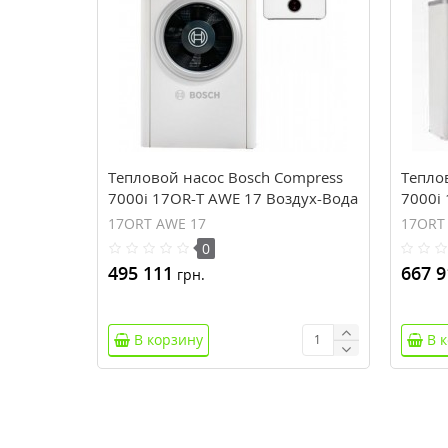
Тепловой насос Bosch Compress
Тепло
7000i 17OR-T AWE 17 Воздух-Вода
7000i
Вода
17ORT AWE 17
17ORT
0
495 111
667 9
грн.
В корзину
В 