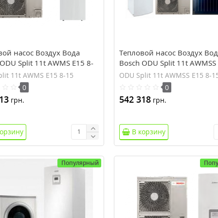
вой насос Воздух Вода
Тепловой насос Воздух Вод
ODU Split 11t AWMS E15 8-
Bosch ODU Split 11t AWMSS 
15
lit 11t AWMS E15 8-15
ODU Split 11t AWMSS E15 8-1
0
0
13
542 318
грн.
грн.
корзину
В корзину
Популярный
Поп