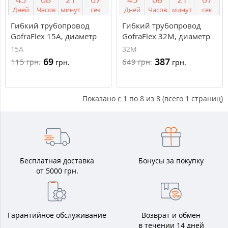
Дней
Часов
минут
сек
Дней
Часов
минут
сек
Гибкий трубопровод
Гибкий трубопровод
GofraFlex 15A, диаметр
GofraFlex 32М, диаметр
15 мм
32 мм
15A
32М
69
387
115
649
грн.
грн.
грн.
грн.
Показано с 1 по 8 из 8 (всего 1 страниц)
Бесплатная доставка
Бонусы за покупку
от 5000 грн.
Гарантийное обслуживание
Возврат и обмен
в течении 14 дней