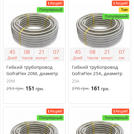
Акция!
Акция!
Популярный
Топ
Популярный
4
5
0
8
2
1
0
7
4
5
0
8
2
1
0
7
Дней
Часов
минут
сек
Дней
Часов
минут
сек
Гибкий трубопровод
Гибкий трубопровод
GofraFlex 20М, диаметр
GofraFlex 25A, диаметр
20 мм
25 мм
20М
25A
151
161
253
270
грн.
грн.
грн.
грн.
Акция!
Акция!
Популярный
Популярный