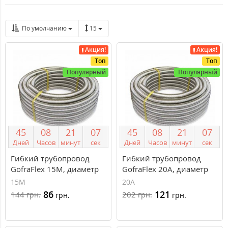
По умолчанию
15
Акция!
Акция!
Топ
Топ
Популярный
Популярный
4
5
0
8
2
1
0
7
4
5
0
8
2
1
0
7
Дней
Часов
минут
сек
Дней
Часов
минут
сек
Гибкий трубопровод
Гибкий трубопровод
GofraFlex 15М, диаметр
GofraFlex 20A, диаметр
15 мм
20 мм
15М
20A
86
121
144
202
грн.
грн.
грн.
грн.