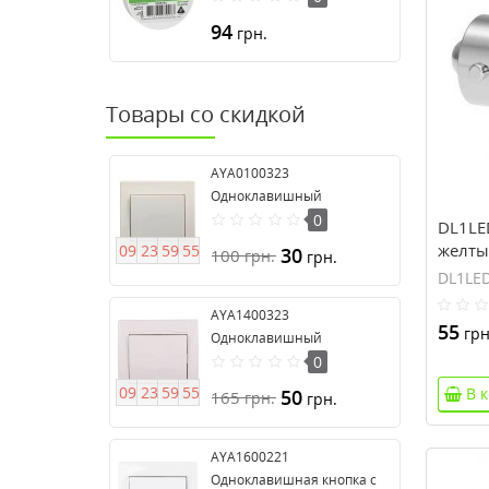
94
грн.
Товары со скидкой
AYA0100323
Одноклавишный
выключатель серия Anya
0
DL1LE
желты
0
9
2
3
5
9
5
4
30
100
грн.
грн.
DL1LE
AYA1400323
55
грн
Одноклавишный
выключатель 16А серия
0
Anya
0
9
2
3
5
9
5
4
В 
50
165
грн.
грн.
AYA1600221
Одноклавишная кнопка с