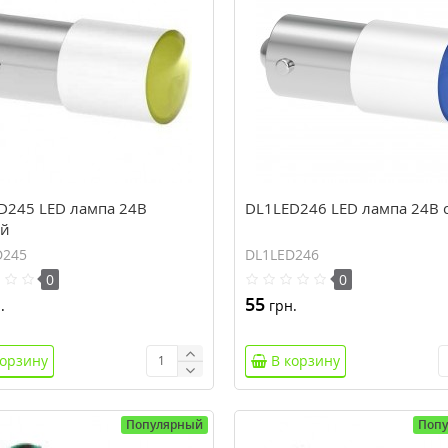
D245 LED лампа 24В
DL1LED246 LED лампа 24В 
й
D245
DL1LED246
0
0
55
.
грн.
корзину
В корзину
Популярный
Поп