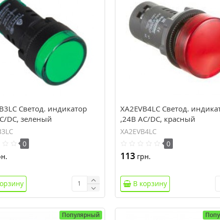
B3LC Светод. индикатор
XA2EVB4LC Светод. индика
AC/DC, зеленый
,24В AC/DC, красный
B3LC
XA2EVB4LC
0
0
113
н.
грн.
корзину
В корзину
Популярный
Поп