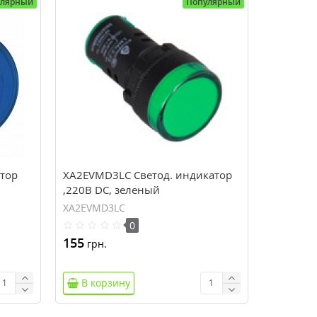
улярный
Популярный
тор
XA2EVMD3LC Светод. индикатор
,220В DC, зеленый
XA2EVMD3LC
0
155
грн.
В корзину