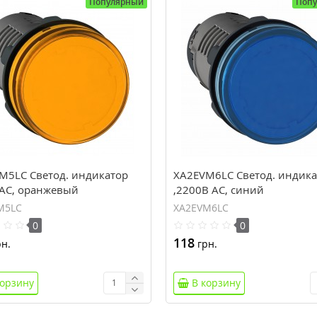
Популярный
Поп
M5LC Светод. индикатор
XA2EVM6LC Светод. индика
 AC, оранжевый
,2200В AC, синий
M5LC
XA2EVM6LC
0
0
118
н.
грн.
корзину
В корзину