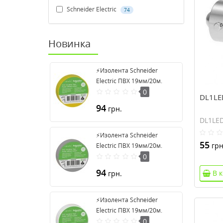
Schneider Electric
74
Новинка
⚡Изолента Schneider
Electric ПВХ 19мм/20м.
Цвет "Желтый" (2420101)
0
DL1LE
94
грн.
DL1LE
⚡Изолента Schneider
55
грн
Electric ПВХ 19мм/20м.
Цвет "Серый" (2420108)
0
94
В 
грн.
⚡Изолента Schneider
Electric ПВХ 19мм/20м.
Цвет "Белый" (2420104)
0