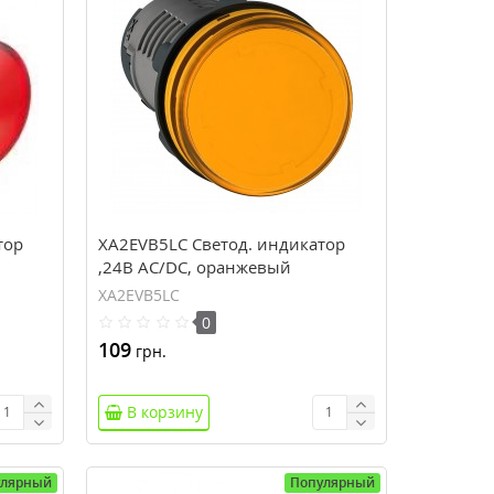
тор
XA2EVB5LC Светод. индикатор
,24В AC/DC, оранжевый
XA2EVB5LC
0
109
грн.
В корзину
улярный
Популярный