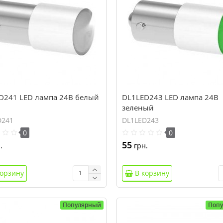
D241 LED лампа 24В белый
DL1LED243 LED лампа 24В
зеленый
D241
DL1LED243
0
0
55
.
грн.
корзину
В корзину
Популярный
Поп