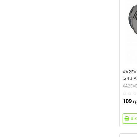
XA2EV
,24В 
XA2EV
109
гр
В 