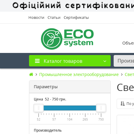
Новости
Статьи
Сертификаты
Объе
Произ
Каталог товаров
Промышленное электрооборудование
Све
Све
Параметры
Цена
52
-
750
грн.
По 
52
57
104
265
750
Производитель