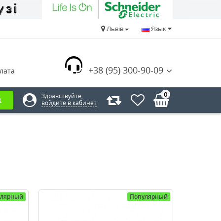
Львів
Язык
+38 (95) 300-90-09
лата
0
Здравствуйте,
войдите в кабинет
улярный
Популярный