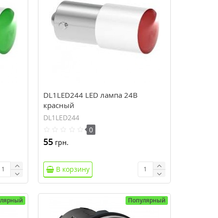
DL1LED244 LED лампа 24В
красный
DL1LED244
0
55
грн.
В корзину
улярный
Популярный