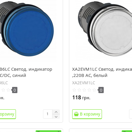
B6LC Светод. индикатор
XA2EVM1LC Светод. индика
AC/DC, синий
,220В AC, белый
B6LC
XA2EVM1LC
0
0
118
н.
грн.
корзину
В корзину