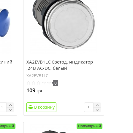
синий
XA2EVB1LC Светод. индикатор
,24В AC/DC, белый
XA2EVB1LC
0
109
грн.
В корзину
улярный
Популярный