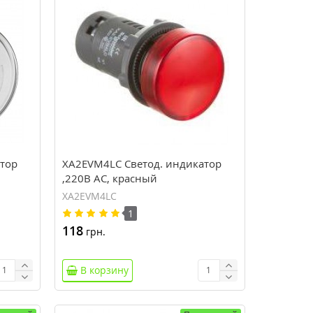
тор
XA2EVM4LC Светод. индикатор
,220В AC, красный
XA2EVM4LC
1
118
грн.
В корзину