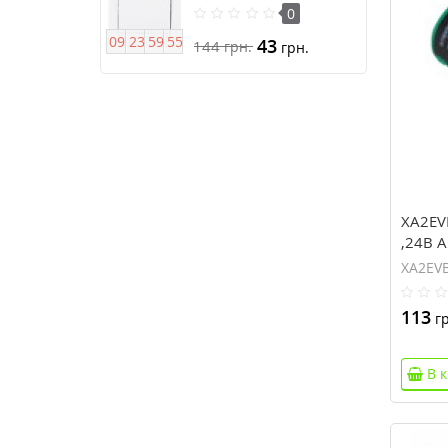
подсветкой серии Anya
0
0
9
2
3
5
9
5
4
43
144
грн.
грн.
XA2EV
,24В 
XA2EV
113
гр
В 