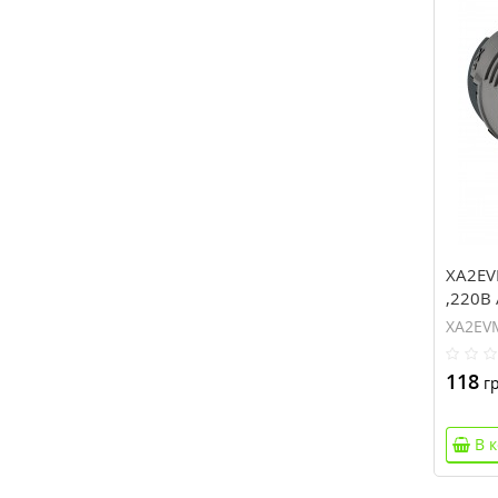
XA2EV
,220В
XA2EV
118
гр
В 