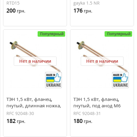
(нержавеющая сталь)
RTD15
gayka 1.5 NR
200
176
грн.
грн.
Популярный
Популярный
Нет в наличии
Нет в наличии
ТЭН 1,5 кВт, фланец,
ТЭН 1,5 кВт, фланец,
гнутый, длинная ножка,
гнутый, под анод М6
под анод M6
RFC 92048-30
RFC 92048-31
182
180
грн.
грн.