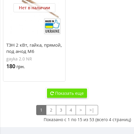
Нет в наличии
ТЭН 2 кВт, гайка, прямой,
под анод М6
(нержавеющая сталь)
gayka 2.0 NR
180
грн.
Показать еще
1
2
3
4
>
>|
Показано с 1 по 15 из 53 (всего 4 страниц)