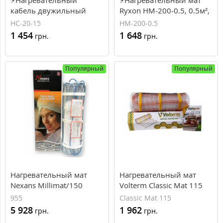
кабель двужильный
Ryxon HM-200-0.5, 0.5м²,
Ryxon 1.5-1.9м², 300Вт,
100Вт, 200Вт/м²,
HC-20-15
HM-200-0.5
15м.п., 20Вт\м.п.,
TEFLON®
1 454
1 648
грн.
грн.
TEFLON® (HC-20-15)
Популярный
Популярный
Нагревательный мат
Нагревательный мат
Nexans Millimat/150
Volterm Classic Mat 115
(000000955) 150 Вт, 1.0
955
Classic Mat 115
м²
5 928
1 962
грн.
грн.