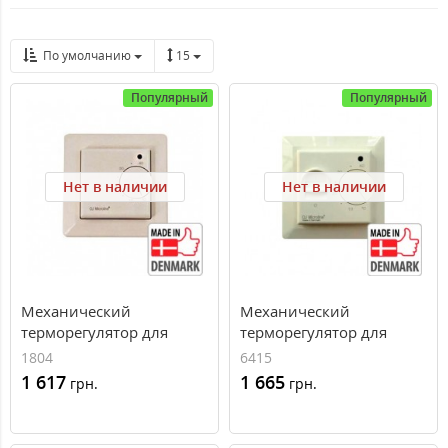
По умолчанию
15
Популярный
Популярный
Нет в наличии
Нет в наличии
Механический
Механический
терморегулятор для
терморегулятор для
теплых полов MTU2-
теплого пола OTN-1991
1804
6415
1991
1 617
1 665
грн.
грн.