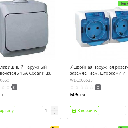
Поп
клавишный наружный
⚡ Двойная наружная розетк
ючатель 16A Cedar Plus.
заземлением, шторками и
. WDE000660
защитной крышкой Cedar P
0660
WDE000525
16A IP44 белая с синим
0
0
(WDE000525)
505
н.
грн.
корзину
В корзину