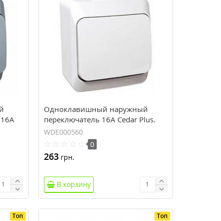
й
Одноклавишный наружный
 16A
переключатель 16A Cedar Plus.
614
Белый. WDE000560
WDE000560
0
263
грн.
В корзину
Топ
Топ