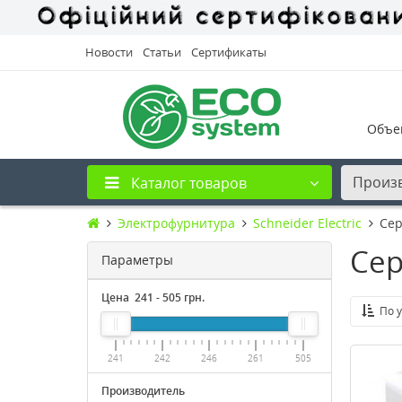
Новости
Статьи
Сертификаты
Объе
Произ
Каталог товаров
Электрофурнитура
Schneider Electric
Сер
Сер
Параметры
Цена
241
-
505
грн.
По 
241
242
246
261
505
Производитель