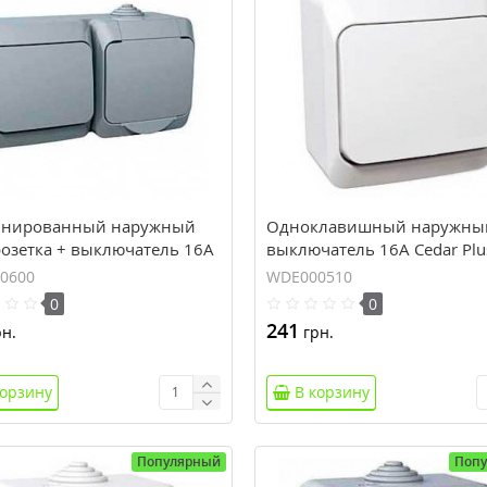
нированный наружный
Одноклавишный наружны
розетка + выключатель 16A
выключатель 16A Cedar Plu
 Plus. Серый. WDE000600
Белый. WDE000510
0600
WDE000510
0
0
241
н.
грн.
корзину
В корзину
Популярный
Поп