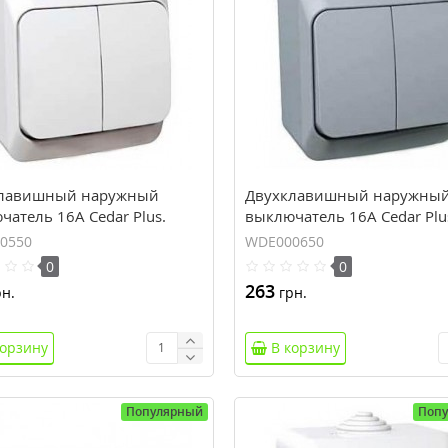
лавишный наружный
Двухклавишный наружны
атель 16A Cedar Plus.
выключатель 16A Cedar Plu
. WDE000550
Серый. WDE000650
0550
WDE000650
0
0
263
н.
грн.
корзину
В корзину
Популярный
Поп