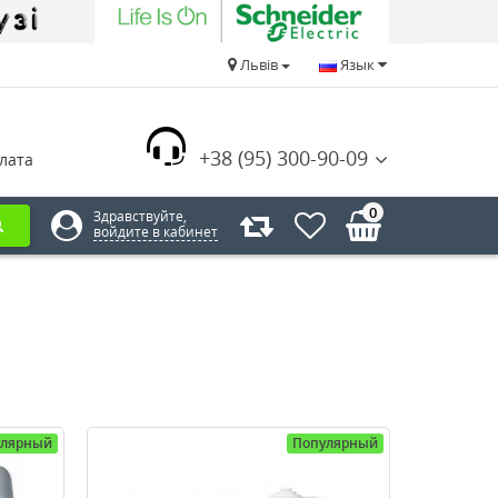
Львів
Язык
+38 (95) 300-90-09
лата
0
Здравствуйте,
войдите в кабинет
улярный
Популярный