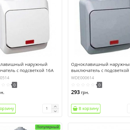
клавишный наружный
Одноклавишный наружны
чатель с подсветкой 16A
выключатель с подсветкой
 Plus. Белый. WDE000514
Cedar Plus. Серый. WDE000
0514
WDE000614
0
0
293
н.
грн.
корзину
В корзину
Популярный