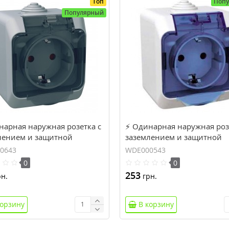
Топ
Поп
Популярный
нарная наружная розетка с
⚡ Одинарная наружная роз
лением и защитной
заземлением и защитной
ой 16A Cedar Plus серая
крышкой Cedar Plus 16A IP
0643
WDE000543
00643)
белая (WDE000543)
0
0
253
н.
грн.
корзину
В корзину