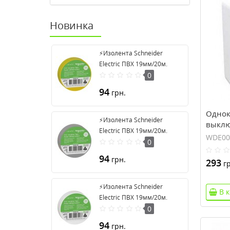
Новинка
⚡Изолента Schneider
Electric ПВХ 19мм/20м.
Цвет "Желтый" (2420101)
0
94
грн.
Одно
⚡Изолента Schneider
выклю
Electric ПВХ 19мм/20м.
Cedar
WDE00
Цвет "Серый" (2420108)
0
94
грн.
293
гр
⚡Изолента Schneider
В 
Electric ПВХ 19мм/20м.
Цвет "Белый" (2420104)
0
94
грн.