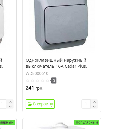
й
Одноклавишный наружный
s.
выключатель 16A Cedar Plus.
Серый. WDE000610
WDE000610
0
241
грн.
В корзину
улярный
Популярный