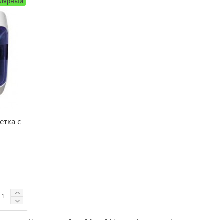
улярный
етка с
44