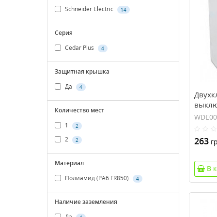
Schneider Electric
14
Серия
Cedar Plus
4
Защитная крышка
Да
4
Двухк
выключ
Количество мест
Белый
WDE00
1
2
263
2
2
гр
Материал
В 
Полиамид (PA6 FR850)
4
Наличие заземления
Да