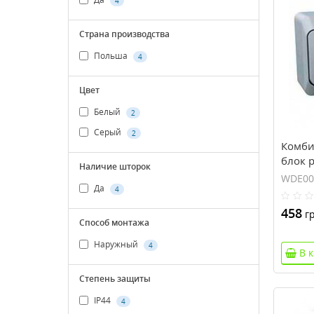
4
Страна производства
Польша
4
Цвет
Белый
2
Серый
2
Комби
блок 
Наличие шторок
Cedar
WDE00
Да
4
458
гр
Способ монтажа
Наружный
4
В 
Степень защиты
IP44
4