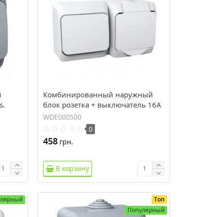
й
Комбинированный наружный
s.
блок розетка + выключатель 16A
Cedar Plus. Белый. WDE000500
WDE000500
0
458
грн.
В корзину
улярный
Топ
Популярный