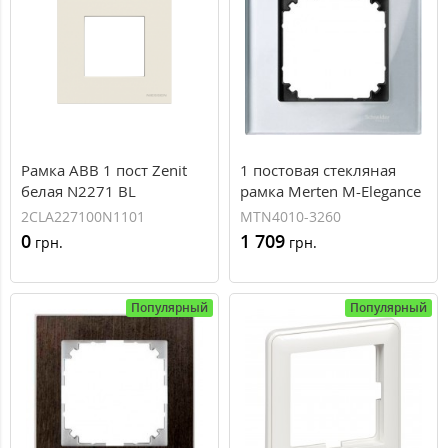
Рамка ABB 1 пост Zenit
1 постовая стекляная
белая N2271 BL
рамка Merten M-Elegance
(2CLA227100N1101)
бриллиантовое серебро
2CLA227100N1101
MTN4010-3260
(MTN4010-3260)
0
1 709
грн.
грн.
Популярный
Популярный