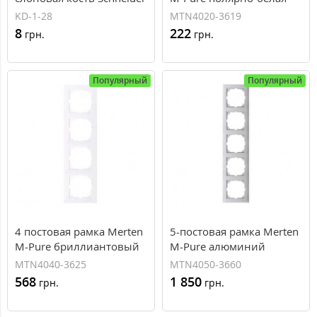
W59 (KD-1-28)
(MTN4020-3619)
KD-1-28
MTN4020-3619
8
222
грн.
грн.
Популярный
Популярный
4 постовая рамка Merten
5-постовая рамка Merten
M-Pure бриллиантовый
M-Pure алюминий
белый (MTN4040-3625)
(MTN4050-3660)
MTN4040-3625
MTN4050-3660
568
1 850
грн.
грн.