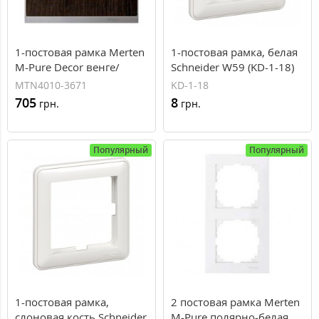
1-постовая рамка Merten
1-постовая рамка, белая
M-Pure Decor венге/
Schneider W59 (KD-1-18)
алюминий (MTN4010-
MTN4010-3671
KD-1-18
3671)
705
8
грн.
грн.
Популярный
Популярный
1-постовая рамка,
2 постовая рамка Merten
слоновая кость Schneider
M-Pure полярно-белая