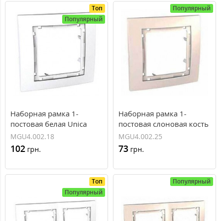
Топ
Популярный
Популярный
Наборная рамка 1-
Наборная рамка 1-
постовая белая Unica
постовая слоновая кость
Colors MGU4.002.18
Unica Colors
MGU4.002.18
MGU4.002.25
MGU4.002.25
102
73
грн.
грн.
Топ
Популярный
Популярный