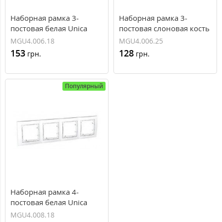
Наборная рамка 3-
Наборная рамка 3-
постовая белая Unica
постовая слоновая кость
Colors MGU4.006.18
Unica Colors
MGU4.006.18
MGU4.006.25
MGU4.006.25
153
128
грн.
грн.
Популярный
Наборная рамка 4-
постовая белая Unica
Colors MGU4.008.18
MGU4.008.18