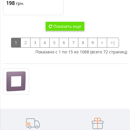
198
грн.
Показать еще
1
2
3
4
5
6
7
8
9
>
>|
Показано с 1 по 15 из 1068 (всего 72 страниц)