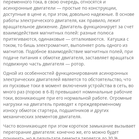
переменного тока, в свою очередь, относятся и
асинхронные двигатели — простые по конструкции,
доступные в цене и, при этом, довольно надежные. В основе
работы электрического двигателя, как правило, лежит
вращательное движение. Двигатель функционирует за счет
взаимодействия магнитных полей: разные полюса
притягиваются, одинаковые — отталкиваются. Катушка с
током, то бишь электромагнит, выполняет роль одного из
магнитов. Подобное взаимодействие магнитных полей, при
подаче питания к обмотке двигателя, заставляет вращаться
подвижную часть двигателя — ротор.
Одной из особенностей функционирования асинхронных
электрических двигателей является то обстоятельство, что
их пусковые токи в момент включения устройства в сеть, во
много раз (порою в 6-8) превышают номинальные рабочие
токи, возникающие при его нормальной работе. Огромные
нагрузки на двигатель приводят к преждевременному
износу обмоток стартера, подшипников и других
механических элементов двигателя.
Часто возникающее при этом короткое замыкание вызывает
перегорание двигателя: конечно же, его можно будет
починить, но в результате ремонта теряется до 30 %