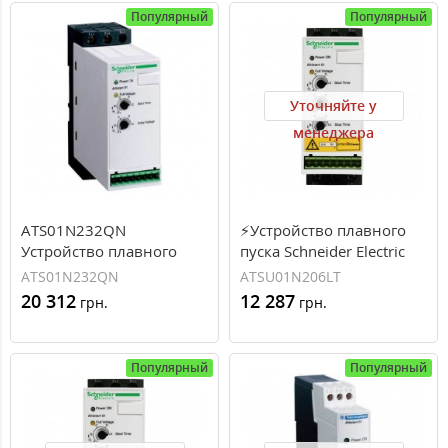
Популярный
Популярный
Уточняйте у
менеджера
ATS01N232QN
⚡Устройство плавного
Устройство плавного
пуска Schneider Electric
пуска 15 кВт Schneider
серии Altistart ATSU01 6A
ATS01N232QN
ATSU01N206LT
Electric ATS01
400В (ATSU01N206LT)
20 312
12 287
грн.
грн.
Популярный
Популярный