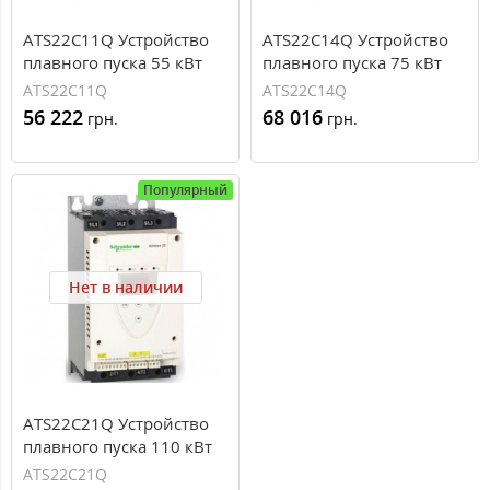
ATS22C11Q Устройство
ATS22C14Q Устройство
плавного пуска 55 кВт
плавного пуска 75 кВт
Schneider Electric ATS22
Schneider Electric ATS22
ATS22C11Q
ATS22C14Q
56 222
68 016
грн.
грн.
Популярный
Нет в наличии
ATS22C21Q Устройство
плавного пуска 110 кВт
Schneider Electric ATS22
ATS22C21Q