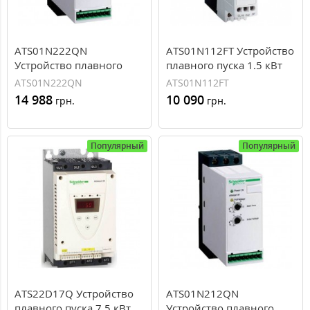
ATS01N222QN
ATS01N112FT Устройство
Устройство плавного
плавного пуска 1.5 кВт
пуска 7.5/11 кВт
Schneider Electric ATS01
ATS01N222QN
ATS01N112FT
Schneider Electric ATS01
14 988
10 090
грн.
грн.
Популярный
Популярный
ATS22D17Q Устройство
ATS01N212QN
плавного пуска 7.5 кВт
Устройство плавного