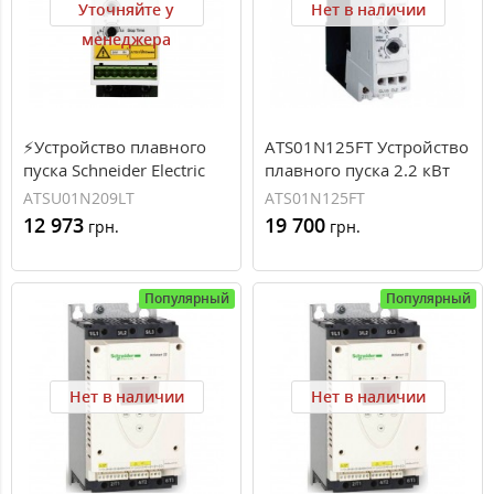
Уточняйте у
Нет в наличии
менеджера
⚡Устройство плавного
ATS01N125FT Устройство
пуска Schneider Electric
плавного пуска 2.2 кВт
серии Altistart ATSU01 9A
Schneider Electric ATS01
ATSU01N209LT
ATS01N125FT
400В (ATSU01N209LT)
12 973
19 700
грн.
грн.
Популярный
Популярный
Нет в наличии
Нет в наличии